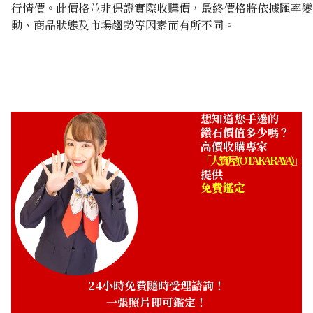
行情價。此價格並非保證實際收購價，最終價格將依據匯率變
動、商品狀態及市場趨勢等因素而有所不同。
想知道您手邊的
鑽石價值多少嗎？
高價收購專家
「大寶屋 (OTAKARAYA)」
提供
免費鑑定
24小時免費隨時受理諮詢！
一張照片即可鑑定！