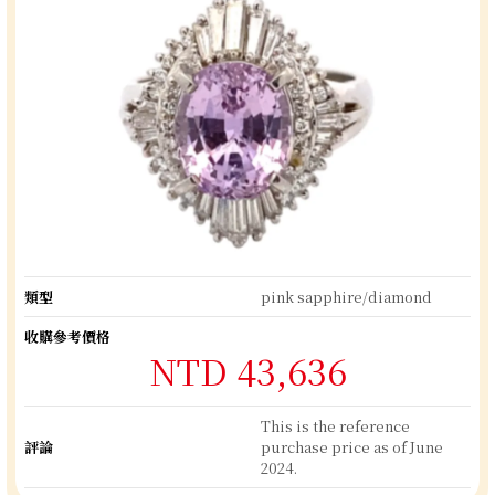
類型
pink sapphire/diamond
收購參考價格
NTD 43,636
This is the reference
評論
purchase price as of June
2024.