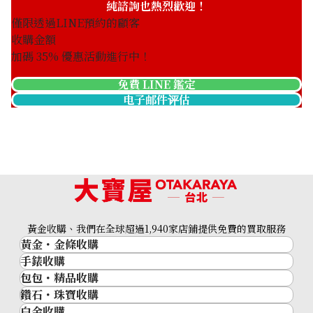
純諮詢也熱烈歡迎！
僅限透過LINE預約的顧客
收購金額
加碼
35
% 優惠活動進行中！
免費 LINE 鑑定
电子邮件评估
黃金收購、我們在全球超過1,940家店鋪提供免費的買取服務
黃金・金條收購
手錶收購
黃金與貴金屬
包包・精品收購
名牌手錶
金的錠
鑽石・珠寶收購
品牌精品
Rolex
金幣
白金收購
鑽石･珠寶
Cartier