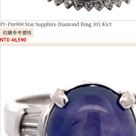
Pt･Pm900 Star Sapphire Diamond Ring 101.81ct
收購參考價格
NTD 46,590