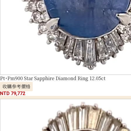
Pt･Pm900 Star Sapphire Diamond Ring 12.05ct
收購參考價格
NTD 79,772