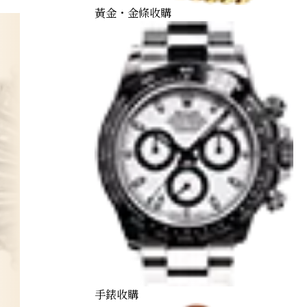
黃金・金條收購
手錶收購