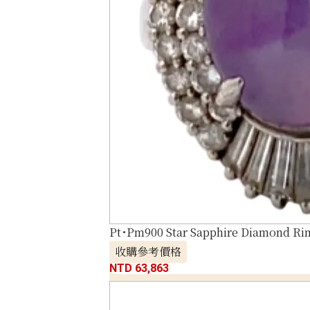
Pt･Pm900 Star Sapphire Diamond Rin
收購參考價格
NTD 63,863