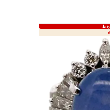
dai
d