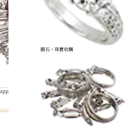
鑽石・珠寶收購
Sapphire Diamond Ring 15.65ct