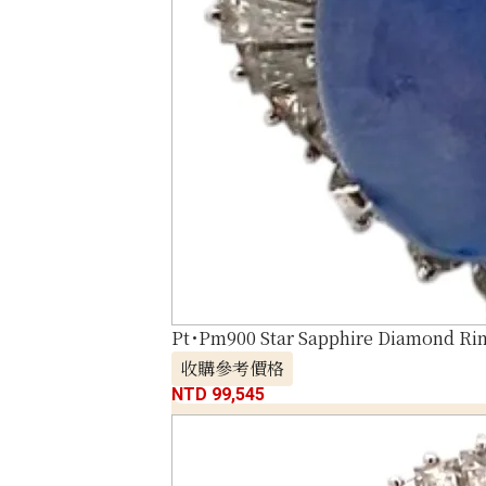
Pt･Pm900 Star Sapphire Diamond Rin
收購參考價格
NTD 99,545