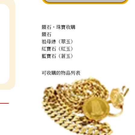
鑽石・珠寶收購
鑽石
祖母綠（翠玉）
紅寶石（紅玉）
藍寶石（蒼玉）
可收購的物品列表