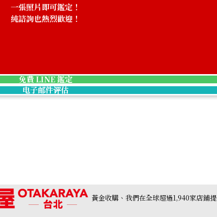
一張照片即可鑑定！
純諮詢也熱烈歡迎！
g 12.05ct
Pt･Pm900 Star 
收購參考價格
NTD 64,317
免費 LINE 鑑定
电子邮件评估
黃金收購、我們在全球超過1,940家店鋪