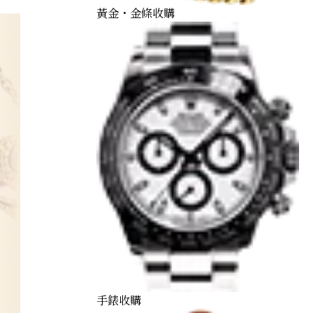
黃金・金條收購
手錶收購