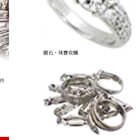
鑽石・珠寶收購
終
Sapphire Diamond Ring 15.65ct