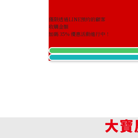
僅限透過LINE預約的顧客
收購金額
Pt･Pm900 Star Sapphire Diamond Rin
加碼
35
% 優惠活動進行中！
收購參考價格
NTD 79,772