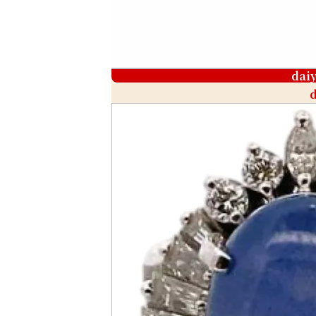
dai
d