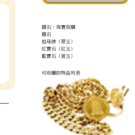
鑽石・珠寶收購
鑽石
祖母綠（翠玉）
紅寶石（紅玉）
藍寶石（蒼玉）
可收購的物品列表