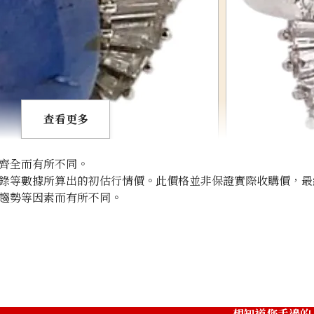
查看更多
齊全而有所不同。
錄等數據所算出的初估行情價。此價格並非保證實際收購價，最
趨勢等因素而有所不同。
g 10.97ct
Pt･Pm900 Star 
收購參考價格
NTD 9,159
想知道您手邊的