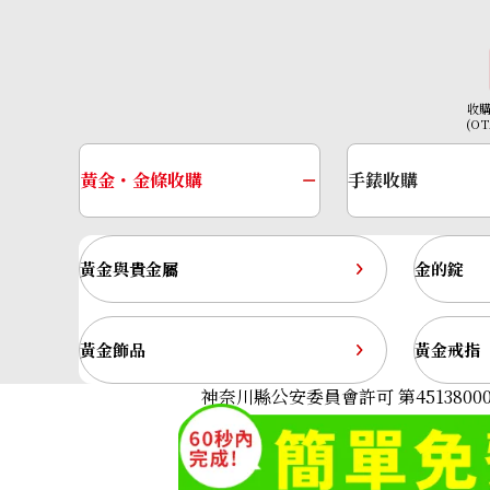
收
(O
黃金・金條收購
手錶收購
黃金與貴金屬
金的錠
黃金飾品
黃金戒指
Pt･Pm900 Star Sapphire Diamond Rin
神奈川縣公安委員會許可 第45138000
收購參考價格
NTD 63,863