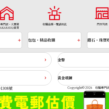
購專門店・大寶屋
收購品類一覽請按此
門市列表
TAKARAYA)首頁
包包・精品收購
鑽石・珠寶
金幣
黃金項鍊
g 8.6ct
Pt･Pm900 Star 
1308號
Copyright© 2026 收購專門店—
收購參考價格
NTD 57,499