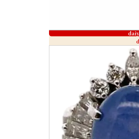
dai
d