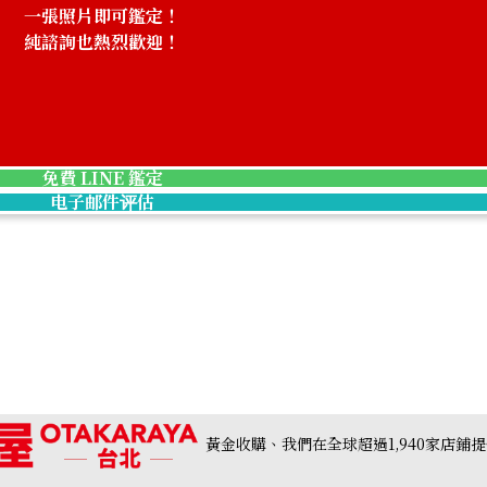
一張照片即可鑑定！
純諮詢也熱烈歡迎！
g 12.05ct
Pt･Pm900 Star 
收購參考價格
NTD 64,317
免費 LINE 鑑定
电子邮件评估
黃金收購、我們在全球超過1,940家店鋪