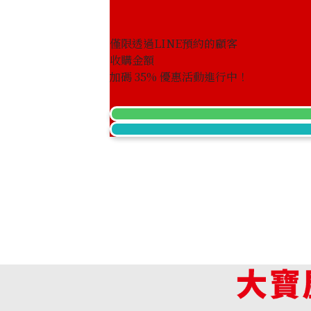
僅限透過LINE預約的顧客
收購金額
Pt･Pm900 Star Sapphire Diamond Rin
加碼
35
% 優惠活動進行中！
收購參考價格
NTD 79,772