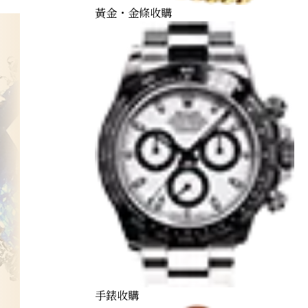
黃金・金條收購
手錶收購