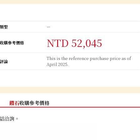
類型
ー
NTD 52,045
收購參考價格
This is the reference purchase price as of
評論
April 2025.
鑽石
收購參考價格
話洽詢。