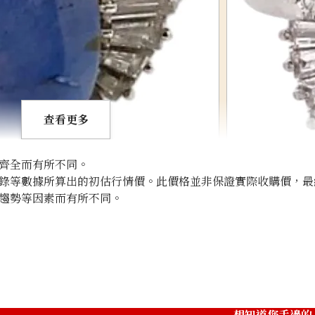
查看更多
齊全而有所不同。
錄等數據所算出的初估行情價。此價格並非保證實際收購價，最
趨勢等因素而有所不同。
g 10.97ct
Pt･Pm900 Star 
收購參考價格
NTD 9,159
想知道您手邊的