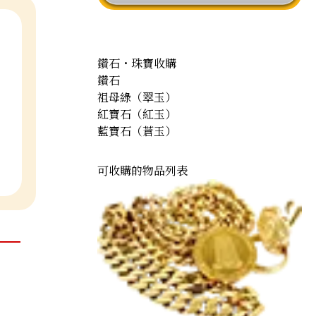
鑽石・珠寶收購
鑽石
祖母綠（翠玉）
紅寶石（紅玉）
藍寶石（蒼玉）
可收購的物品列表