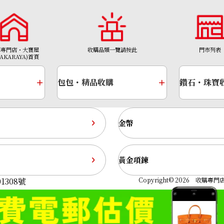
購專門店・大寶屋
收購品類一覽請按此
門市列表
TAKARAYA)首頁
包包・精品收購
鑽石・珠寶
金幣
黃金項鍊
g 8.6ct
Pt･Pm900 Star 
1308號
Copyright© 2026 收購專門店—
收購參考價格
NTD 57,499