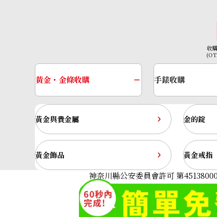
收
(O
黃金・金條收購
手錶收購
黃金與貴金屬
金的錠
黃金飾品
黃金戒指
Pt･Pm900 Star Sapphire Diamond Rin
神奈川縣公安委員會許可 第45138000
收購參考價格
NTD 63,863