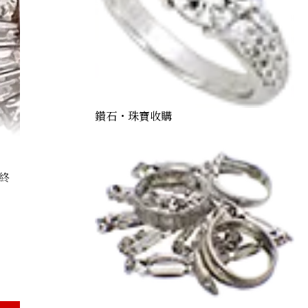
鑽石・珠寶收購
終
Sapphire Diamond Ring 15.65ct