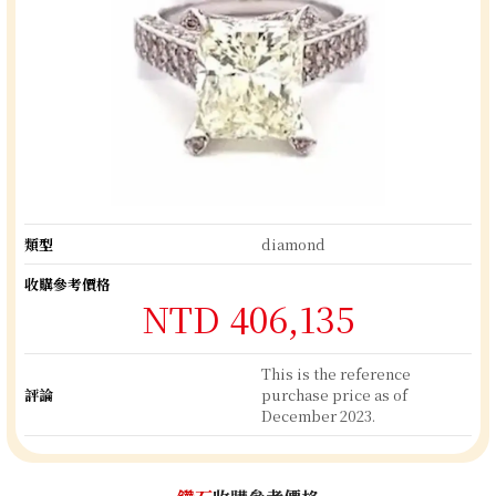
類型
diamond
收購參考價格
NTD 406,135
This is the reference
評論
purchase price as of
December 2023.