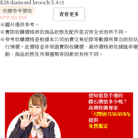
K18 diamond brooch 5.4 ct
收購參考價格
查看更多
NTD 84,999
※圖片僅供參考。
※實際收購價格將依商品狀態及配件是否齊全而有所不同。
※參考收購價格是根據本公司拍賣交易紀錄等數據所算出的初估
行情價。此價格並非保證實際收購價，最終價格將依據匯率變
動、商品狀態及市場趨勢等因素而有所不同。
想知道您手邊的
鑽石價值多少嗎？
高價收購專家
「大寶屋 (OTAKARAYA)」
提供
免費鑑定