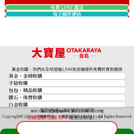
免費 LINE 鑑定
电子邮件评估
黃金收購、我們在全球超過1,940家店鋪提供免費的買取服務
黃金・金條收購
手錶收購
黃金與貴金屬
包包・精品收購
名牌手錶
金的錠
鑽石・珠寶收購
品牌精品
Rolex
金幣
白金收購
鑽石･珠寶
Cartier
Patek Philippe
黃金過去10年
僅限透過LINE預約的顧客
鉑金/白金
神奈川縣公安委員會許可 第451380001308號
鑽石
LOUIS VUITTON
Audemars Piguet
黃金飾品
Copyright© 2026 收購專門店—大寶屋(OTAKARAYA) All Rights Reserved.
收購金額 加碼
35
%
優惠活動進行中！
祖母綠（翠玉）
Hermès
Vacheron Constantin
黃金戒指
紅寶石（紅玉）
CELINE
A. Lange & Söhne
黃金項鍊