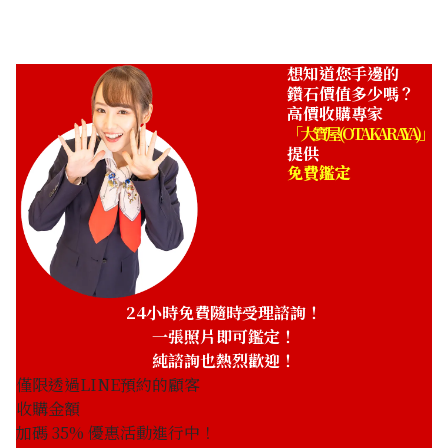
想知道您手邊的
鑽石價值多少嗎？
高價收購專家
「大寶屋 (OTAKARAYA)」
提供
免費鑑定
24小時免費隨時受理諮詢！
一張照片即可鑑定！
純諮詢也熱烈歡迎！
僅限透過LINE預約的顧客
收購金額
加碼
35
% 優惠活動進行中！