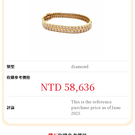
類型
diamond
收購參考價格
NTD 58,636
This is the reference
評論
purchase price as of June
2023.