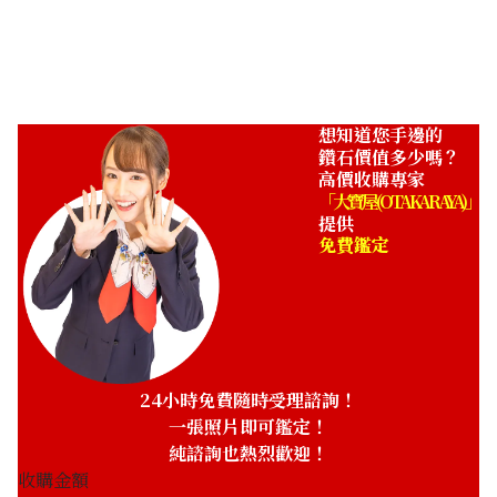
想知道您手邊的
鑽石價值多少嗎？
高價收購專家
「大寶屋 (OTAKARAYA)」
提供
免費鑑定
24小時免費隨時受理諮詢！
一張照片即可鑑定！
純諮詢也熱烈歡迎！
收購金額