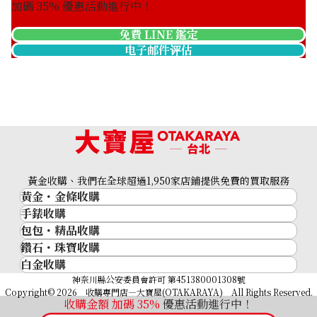
加碼
35
% 優惠活動進行中！
免費 LINE 鑑定
电子邮件评估
黃金收購、我們在全球超過1,950家店鋪提供免費的買取服務
黃金・金條收購
手錶收購
黃金與貴金屬
包包・精品收購
名牌手錶
金的錠
鑽石・珠寶收購
品牌精品
Rolex
金幣
白金收購
鑽石･珠寶
Cartier
Patek Philippe
黃金過去10年
鉑金/白金
神奈川縣公安委員會許可 第451380001308號
鑽石
LOUIS VUITTON
Audemars Piguet
黃金飾品
Copyright© 2026 收購專門店—大寶屋(OTAKARAYA) All Rights Reserved.
祖母綠（翠玉）
Hermès
收購金額 加碼
35
%
優惠活動進行中！
Vacheron Constantin
黃金戒指