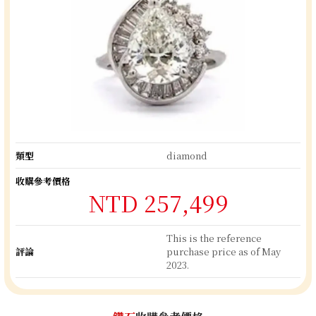
類型
diamond
收購參考價格
NTD 257,499
This is the reference
評論
purchase price as of May
2023.