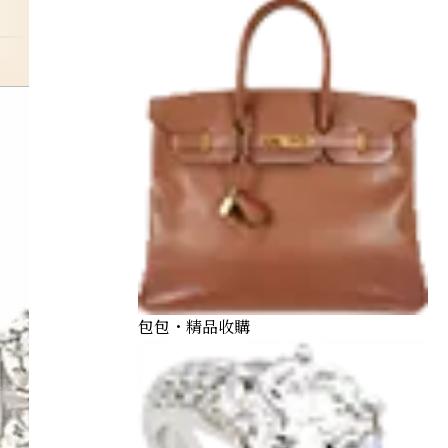
daiya-ring
包包・精品收購