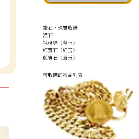
鑽石・珠寶收購
鑽石
祖母綠（翠玉）
紅寶石（紅玉）
藍寶石（蒼玉）
可收購的物品列表