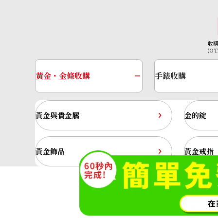
收
(O
黃金・金條收購
手錶收購
黃金與貴金屬
金的錠
Pt･Pm900 Diamond Ring 2.378 ct
收購參考價格
黃金飾品
黃金戒指
NTD 228,635
神奈川縣公安委員會許可 第45138000