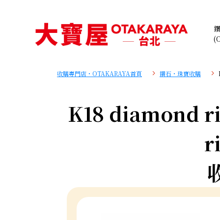
(
收購專門店・OTAKARAYA首頁
鑽石・珠寶收購
K18 diamond ri
r