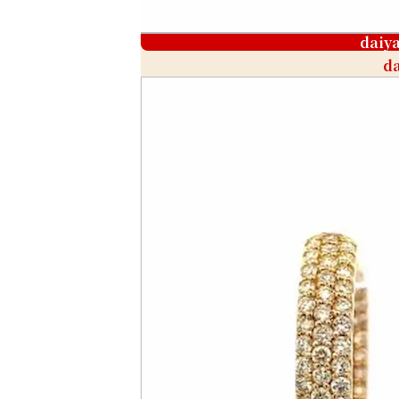
daiy
da