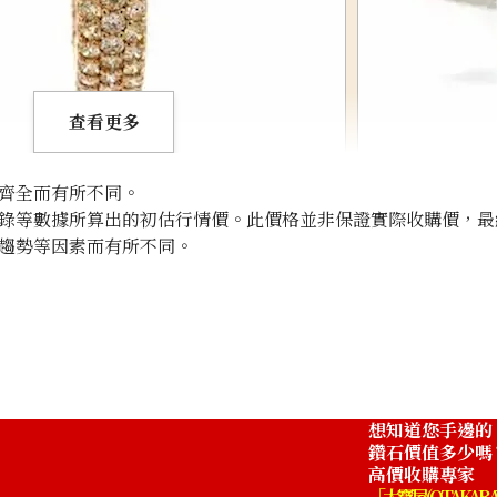
查看更多
齊全而有所不同。
錄等數據所算出的初估行情價。此價格並非保證實際收購價，最
趨勢等因素而有所不同。
Pt･Pm900 diamon
收購參考價格
NTD 181,135
想知道您手邊的
鑽石價值多少嗎
高價收購專家
「大寶屋 (OTAKARA