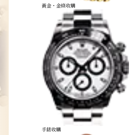
黃金・金條收購
手錶收購