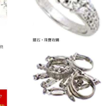
鑽石・珠寶收購
終
d ring 2.381 ct
？
YA)」