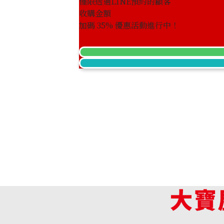
僅限透過LINE預約的顧客
收購金額
Pt･Pm900 Diamond Ring 2.081 ct
加碼
35
% 優惠活動進行中！
收購參考價格
NTD 204,999