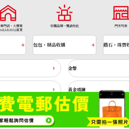
購專門店・大寶屋
收購品類一覽請按此
門市列表
TAKARAYA)首頁
包包・精品收購
鑽石・珠寶
金幣
K18 diamond rin
收購參考價格
黃金項鍊
NTD 242,499
1308號
Copyright© 2026 收購專門店—