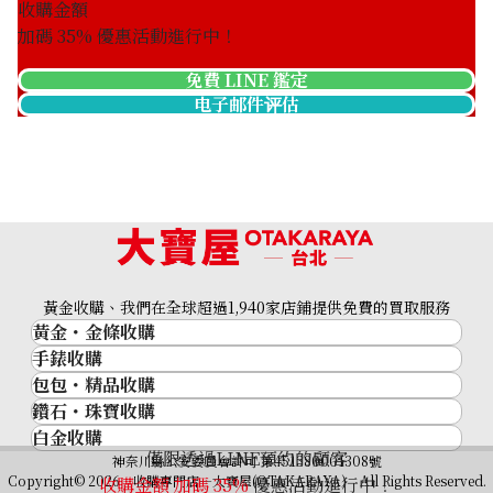
收購金額
加碼
35
% 優惠活動進行中！
免費 LINE 鑑定
电子邮件评估
黃金收購、我們在全球超過1,940家店鋪提供免費的買取服務
黃金・金條收購
手錶收購
黃金與貴金屬
包包・精品收購
名牌手錶
金的錠
鑽石・珠寶收購
品牌精品
Rolex
金幣
白金收購
鑽石･珠寶
Cartier
Patek Philippe
黃金過去10年
僅限透過LINE預約的顧客
鉑金/白金
神奈川縣公安委員會許可 第451380001308號
鑽石
LOUIS VUITTON
Audemars Piguet
黃金飾品
Copyright© 2026 收購專門店—大寶屋(OTAKARAYA) All Rights Reserved.
收購金額 加碼
35
%
優惠活動進行中！