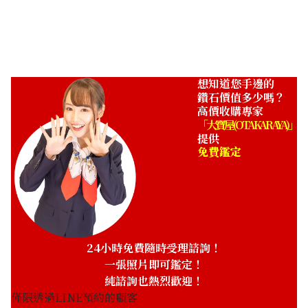
想知道您手邊的
鑽石價值多少嗎？
高價收購專家
「大寶屋 (OTAKARAYA)」
提供
免費鑑定
24小時免費隨時受理諮詢！
一張照片即可鑑定！
純諮詢也熱烈歡迎！
僅限透過LINE預約的顧客