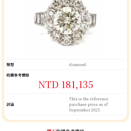
類型
diamond
收購參考價格
NTD 181,135
This is the reference
評論
purchase price as of
September 2023.