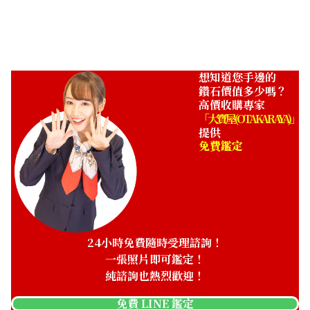
收購參考價格
NTD 80,227
想知道您手邊的
鑽石價值多少嗎？
高價收購專家
「大寶屋 (OTAKARAYA)」
提供
免費鑑定
24小時免費隨時受理諮詢！
一張照片即可鑑定！
純諮詢也熱烈歡迎！
免費 LINE 鑑定