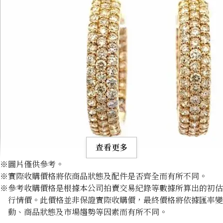
查看更多
※圖片僅供參考。
※實際收購價格將依商品狀態及配件是否齊全而有所不同。
※參考收購價格是根據本公司拍賣交易紀錄等數據所算出的初估
行情價。此價格並非保證實際收購價，最終價格將依據匯率變
動、商品狀態及市場趨勢等因素而有所不同。
K18 diamond earrings 2.5ct