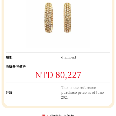
類型
diamond
收購參考價格
NTD 80,227
This is the reference
評論
purchase price as of June
2023.