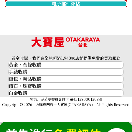
电子邮件评估
黃金收購、我們在全球超過1,940家店鋪提供免費的買取服務
黃金・金條收購
Pt･Pm900 Diamond Ring 2.081 ct
手錶收購
黃金與貴金屬
收購參考價格
包包・精品收購
名牌手錶
金的錠
NTD 204,999
鑽石・珠寶收購
品牌精品
Rolex
金幣
白金收購
鑽石･珠寶
Cartier
Patek Philippe
黃金過去10年
鉑金/白金
神奈川縣公安委員會許可 第451380001308號
鑽石
LOUIS VUITTON
Audemars Piguet
黃金飾品
Copyright© 2026 收購專門店—大寶屋(OTAKARAYA) All Rights Reserved.
祖母綠（翠玉）
Hermès
Vacheron Constantin
黃金戒指
紅寶石（紅玉）
CELINE
A. Lange & Söhne
黃金項鍊
藍寶石（蒼玉）
CHANEL
Breguet
Fendi