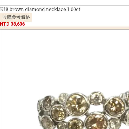
K18 brown diamond necklace 1.00ct
收購參考價格
NTD 38,636