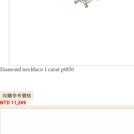
Diamond necklace 1 carat pt850
收購參考價格
NTD 11,249