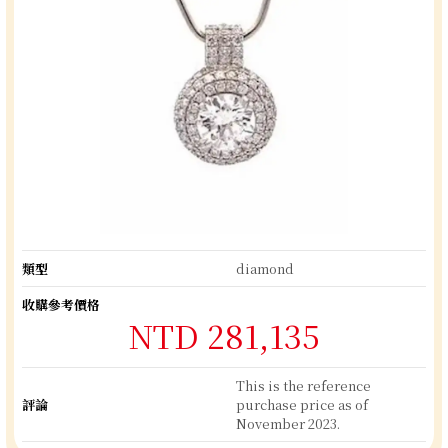
類型
diamond
收購參考價格
NTD 281,135
This is the reference
評論
purchase price as of
November 2023.