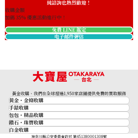
純諮詢也熱烈歡迎！
收購金額
加碼
35
% 優惠活動進行中！
免費 LINE 鑑定
电子邮件评估
黃金收購、我們在全球超過1,950家店鋪提供免費的買取服務
黃金・金條收購
手錶收購
黃金與貴金屬
包包・精品收購
名牌手錶
金的錠
鑽石・珠寶收購
品牌精品
Rolex
金幣
白金收購
鑽石･珠寶
Cartier
Patek Philippe
黃金過去10年
鉑金/白金
神奈川縣公安委員會許可 第451380001308號
鑽石