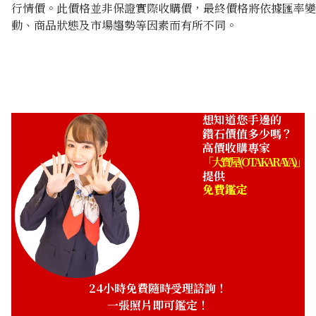
行情價。此價格並非保證實際收購價，最終價格將依據匯率變
動、商品狀態及市場趨勢等因素而有所不同。
想知道您手邊的
鑽石價值多少嗎？
高價收購專家
「大寶屋 (OTAKARAYA)」
提供
免費鑑定
24小時免費隨時受理諮詢！
一張照片即可鑑定！