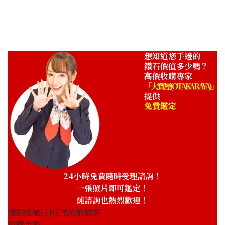
收購參考價格
NTD 19,499
想知道您手邊的
鑽石價值多少嗎？
高價收購專家
「大寶屋 (OTAKARAYA)」
提供
免費鑑定
24小時免費隨時受理諮詢！
一張照片即可鑑定！
純諮詢也熱烈歡迎！
僅限透過LINE預約的顧客
收購金額