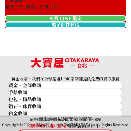
加碼
35
% 優惠活動進行中！
免費 LINE 鑑定
电子邮件评估
Cat’s eye ring 2.77ct
收購參考價格
黃金收購、我們在全球超過1,940家店鋪提供免費的買取服務
NTD 21,499
黃金・金條收購
手錶收購
黃金與貴金屬
包包・精品收購
名牌手錶
金的錠
鑽石・珠寶收購
品牌精品
Rolex
金幣
白金收購
鑽石･珠寶
Cartier
Patek Philippe
黃金過去10年
僅限透過LINE預約的顧客
鉑金/白金
神奈川縣公安委員會許可 第451380001308號
鑽石
LOUIS VUITTON
Audemars Piguet
黃金飾品
Copyright© 2026 收購專門店—大寶屋(OTAKARAYA) All Rights Reserved.
收購金額 加碼
35
%
優惠活動進行中！
祖母綠（翠玉）
Hermès
Vacheron Constantin
黃金戒指