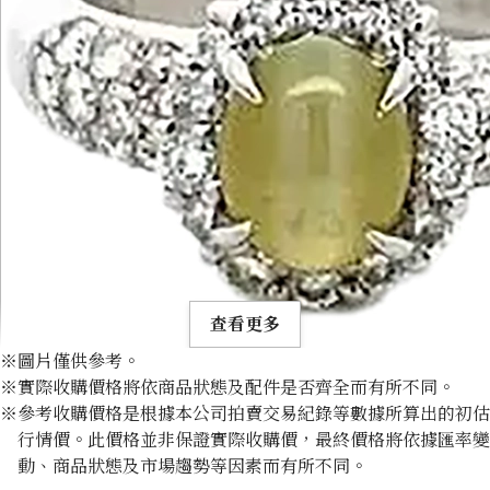
查看更多
※圖片僅供參考。
※實際收購價格將依商品狀態及配件是否齊全而有所不同。
※參考收購價格是根據本公司拍賣交易紀錄等數據所算出的初估
行情價。此價格並非保證實際收購價，最終價格將依據匯率變
動、商品狀態及市場趨勢等因素而有所不同。
Chrysoberyl cat’s eye ring 1.12ct