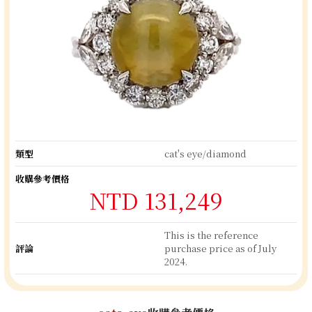
類型
cat's eye/diamond
收購參考價格
NTD 131,249
This is the reference
評論
purchase price as of July
2024.