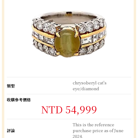
chrysoberyl cat's
類型
eye/diamond
收購參考價格
NTD 54,999
This is the reference
評論
purchase price as of June
2024.