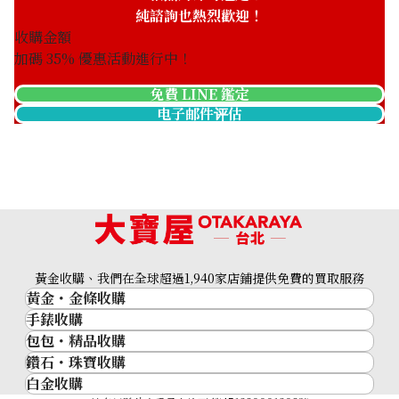
純諮詢也熱烈歡迎！
收購金額
加碼
35
% 優惠活動進行中！
免費 LINE 鑑定
电子邮件评估
Cat’s eye ring 2.77ct
黃金收購、我們在全球超過1,940家店鋪提供免費的買取服務
收購參考價格
黃金・金條收購
NTD 21,499
手錶收購
黃金與貴金屬
包包・精品收購
名牌手錶
金的錠
鑽石・珠寶收購
品牌精品
Rolex
金幣
白金收購
鑽石･珠寶
Cartier
Patek Philippe
黃金過去10年