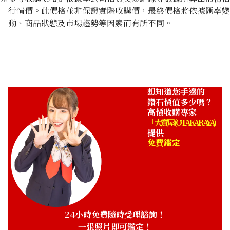
行情價。此價格並非保證實際收購價，最終價格將依據匯率變
動、商品狀態及市場趨勢等因素而有所不同。
Chrysoberyl cat’s eye ring 1.12ct
收購參考價格
NTD 19,499
想知道您手邊的
鑽石價值多少嗎？
高價收購專家
「大寶屋 (OTAKARAYA)」
提供
免費鑑定
24小時免費隨時受理諮詢！
一張照片即可鑑定！