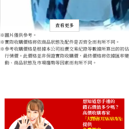
查看更多
※圖片僅供參考。
※實際收購價格將依商品狀態及配件是否齊全而有所不同。
※參考收購價格是根據本公司拍賣交易紀錄等數據所算出的初估
行情價。此價格並非保證實際收購價，最終價格將依據匯率變
動、商品狀態及市場趨勢等因素而有所不同。
Aquamarine ring 29.87 ct
收購參考價格
NTD 349,998
想知道您手邊的
鑽石價值多少嗎？
高價收購專家
「大寶屋 (OTAKARAYA)」
提供