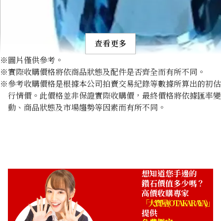
查看更多
※圖片僅供參考。
※實際收購價格將依商品狀態及配件是否齊全而有所不同。
※參考收購價格是根據本公司拍賣交易紀錄等數據所算出的初估
行情價。此價格並非保證實際收購價，最終價格將依據匯率變
動、商品狀態及市場趨勢等因素而有所不同。
Aquamarine ring 29.87 ct
收購參考價格
NTD 349,998
想知道您手邊的
鑽石價值多少嗎？
高價收購專家
「大寶屋 (OTAKARAYA)」
提供