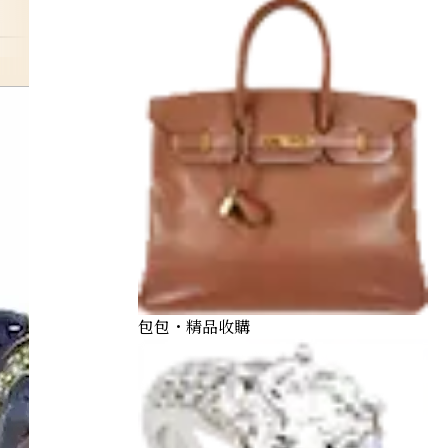
amethystring
包包・精品收購