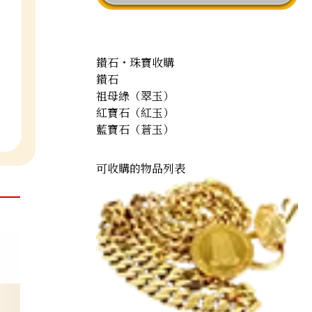
鑽石・珠寶收購
鑽石
祖母綠（翠玉）
紅寶石（紅玉）
藍寶石（蒼玉）
可收購的物品列表