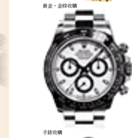
黃金・金條收購
手錶收購