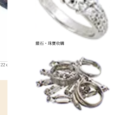
鑽石・珠寶收購
22 ct