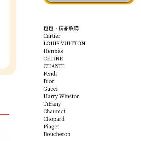
包包・精品收購
Cartier
LOUIS VUITTON
Hermès
CELINE
CHANEL
Fendi
Dior
Gucci
Harry Winston
Tiffany
Chaumet
Chopard
Piaget
Boucheron