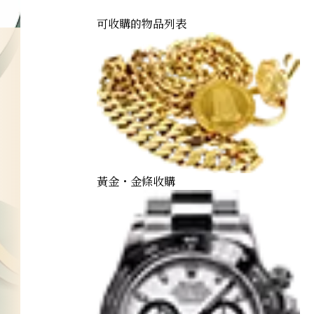
可收購的物品列表
黃金・金條收購