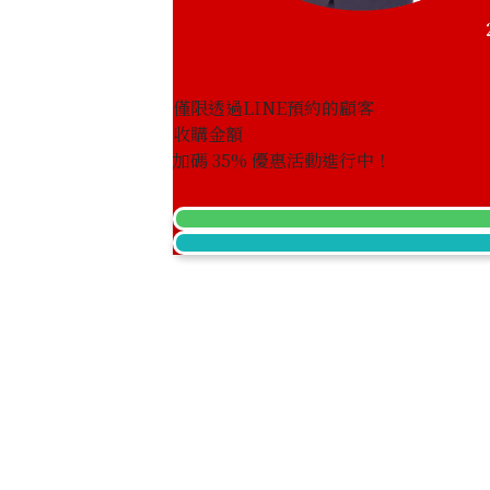
僅限透過LINE預約的顧客
Hermes Mini Kelly Box Calf Gold Ha
收購金額
加碼
35
% 優惠活動進行中！
收購參考價格
NTD 753,633