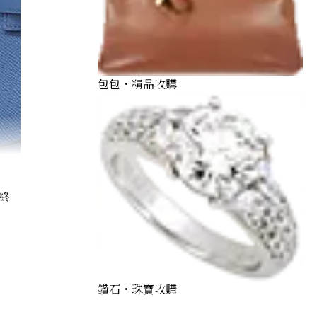
包包・精品收購
終
lly Vaux Epson X stamp
鑽石・珠寶收購