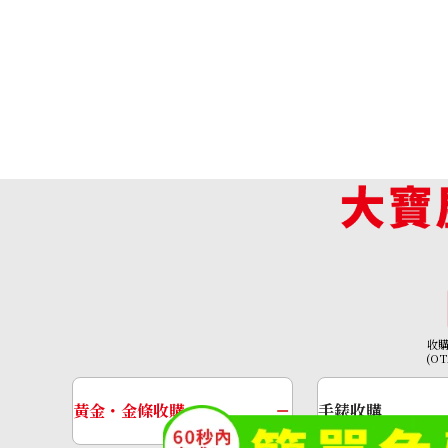
收
Hermes Constance Mini Vaux Epson 
(O
收購參考價格
NTD 424,998
黃金・金條收購
手錶收購