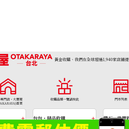
黃金收購、我們在全球超過1,940家店鋪
購專門店・大寶屋
收購品類一覽請按此
門市列表
U stamp
Hermes leather 
TAKARAYA)首頁
收購參考價格
NTD 5,681
包包・精品收購
鑽石・珠寶