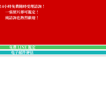
24小時免費隨時受理諮詢！
一張照片即可鑑定！
純諮詢也熱烈歡迎！
rdware Engraved
Hermes Kelly 2
收購參考價格
NTD 631,134
免費 LINE 鑑定
电子邮件评估