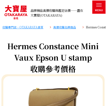
品牌精品高價收購與鑑定估價——盡在
大寶屋(OTAKARAYA)
收購專門店・OTAKARAYA首頁
高價收購名牌商品
Hermes Cons
Hermes Constance Mini
Vaux Epson U stamp
收購參考價格