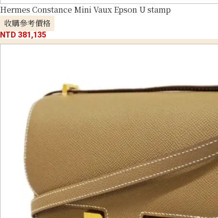
Hermes Constance Mini Vaux Epson U stamp
收購參考價格
NTD 381,135