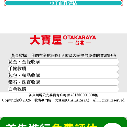
电子邮件评估
黃金收購、我們在全球超過1,940家店鋪提供免費的買取服務
黃金・金條收購
手錶收購
黃金與貴金屬
包包・精品收購
名牌手錶
金的錠
鑽石・珠寶收購
品牌精品
Rolex
金幣
白金收購
鑽石･珠寶
Cartier
Patek Philippe
黃金過去10年
鉑金/白金
神奈川縣公安委員會許可 第451380001308號
鑽石
LOUIS VUITTON
Audemars Piguet
黃金飾品
Copyright© 2026 收購專門店—大寶屋(OTAKARAYA) All Rights Reserved.
祖母綠（翠玉）
Hermès
Vacheron Constantin
黃金戒指
紅寶石（紅玉）
CELINE
A. Lange & Söhne
黃金項鍊
藍寶石（蒼玉）
CHANEL
Breguet
Fendi