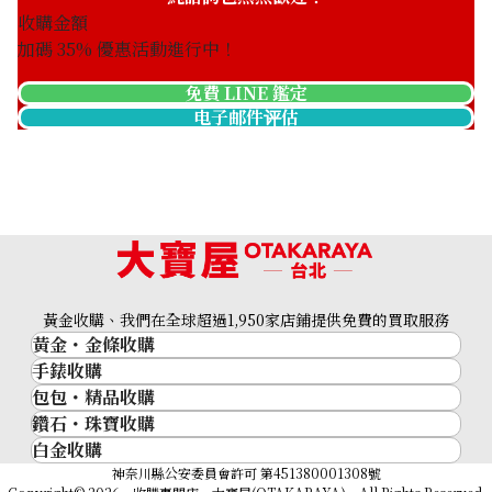
收購金額
加碼
35
% 優惠活動進行中！
免費 LINE 鑑定
电子邮件评估
黃金收購、我們在全球超過1,950家店鋪提供免費的買取服務
黃金・金條收購
手錶收購
黃金與貴金屬
包包・精品收購
名牌手錶
金的錠
鑽石・珠寶收購
品牌精品
Rolex
金幣
白金收購
鑽石･珠寶
Cartier
Patek Philippe
黃金過去10年
鉑金/白金
神奈川縣公安委員會許可 第451380001308號
鑽石
LOUIS VUITTON
Audemars Piguet
黃金飾品