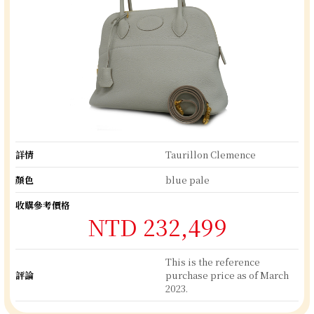
詳情
Taurillon Clemence
顏色
blue pale
收購參考價格
NTD 232,499
This is the reference
評論
purchase price as of March
2023.