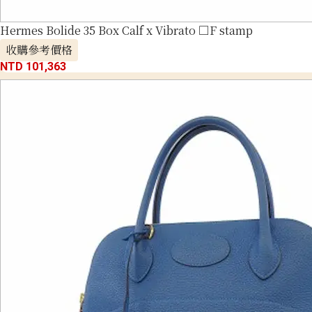
Hermes Bolide 35 Box Calf x Vibrato □F stamp
收購參考價格
NTD 101,363