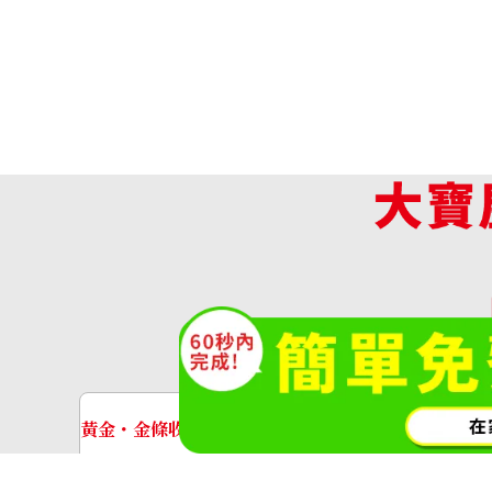
Hermes Birkin 25 Togo Silver hardwa
收購參考價格
NTD 641,134
收
(O
黃金・金條收購
手錶收購