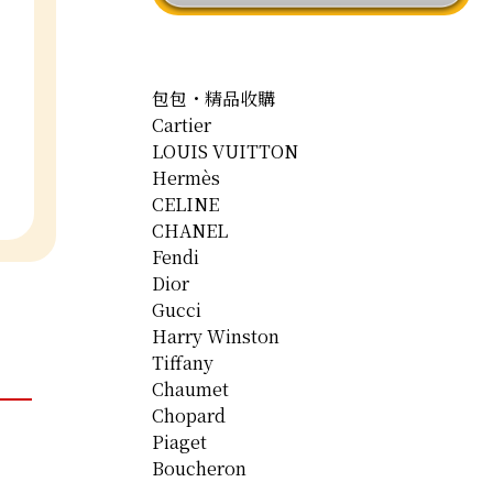
包包・精品收購
Cartier
LOUIS VUITTON
Hermès
CELINE
CHANEL
Fendi
Dior
Gucci
Harry Winston
Tiffany
Chaumet
Chopard
Piaget
Boucheron