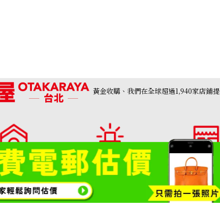
黃金收購、我們在全球超過1,940家店鋪
re Z engraved
Hermes Birkin 
收購參考價格
NTD 657,497
購專門店・大寶屋
收購品類一覽請按此
門市列表
TAKARAYA)首頁
包包・精品收購
鑽石・珠寶