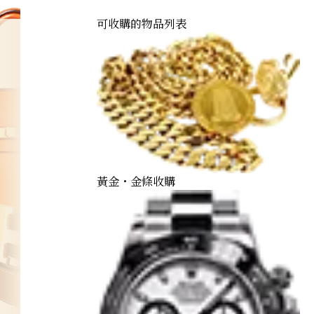
可收購的物品列表
黃金・金條收購