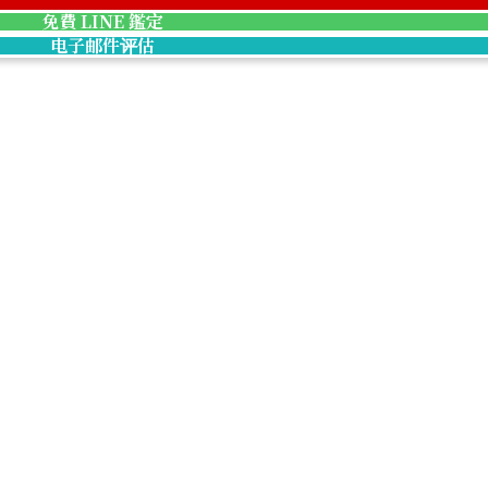
Hermes Birkin 2
免費 LINE 鑑定
收購參考價格
电子邮件评估
NTD 631,134