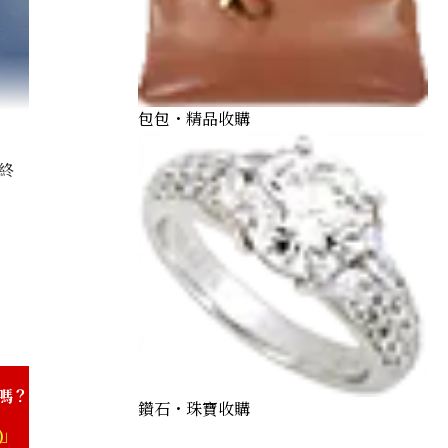
包包・精品收購
終
25 Madame Gold hardware Z engraved
嗎？
鑽石・珠寶收購
)」