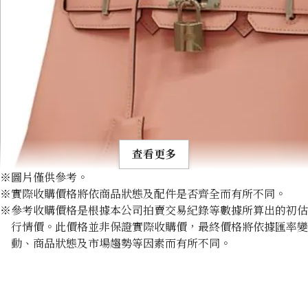
查看更多
※圖片僅供參考。
※實際收購價格將依商品狀態及配件是否齊全而有所不同。
※參考收購價格是根據本公司拍賣交易紀錄等數據所算出的初估
行情價。此價格並非保證實際收購價，最終價格將依據匯率變
動、商品狀態及市場趨勢等因素而有所不同。
Hermes Birkin 25 leather D stamp
收購參考價格
NTD 567,498