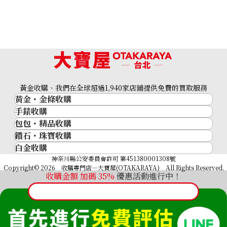
Hermes Birkin Verso 25 B stamp
黃金收購、我們在全球超過1,940家店鋪提供免費的買取服務
收購參考價格
黃金・金條收購
NTD 631,134
手錶收購
黃金與貴金屬
包包・精品收購
名牌手錶
金的錠
鑽石・珠寶收購
品牌精品
Rolex
金幣
白金收購
鑽石･珠寶
Cartier
Patek Philippe
黃金過去10年
鉑金/白金
神奈川縣公安委員會許可 第451380001308號
鑽石
LOUIS VUITTON
Audemars Piguet
黃金飾品
Copyright© 2026 收購專門店—大寶屋(OTAKARAYA) All Rights Reserved.
祖母綠（翠玉）
Hermès
收購金額 加碼
35
%
優惠活動進行中！
Vacheron Constantin
黃金戒指
紅寶石（紅玉）
CELINE
A. Lange & Söhne
黃金項鍊
藍寶石（蒼玉）
CHANEL
Breguet
Fendi