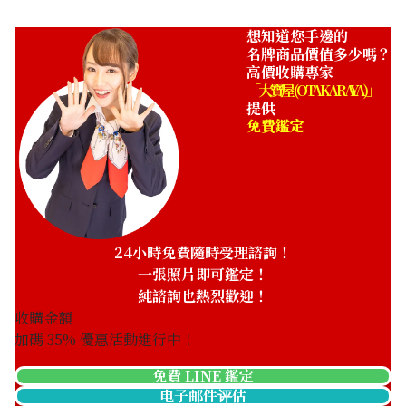
想知道您手邊的
名牌商品價值多少嗎？
高價收購專家
「大寶屋 (OTAKARAYA)」
提供
免費鑑定
24小時免費隨時受理諮詢！
一張照片即可鑑定！
純諮詢也熱烈歡迎！
收購金額
加碼
35
% 優惠活動進行中！
免費 LINE 鑑定
电子邮件评估