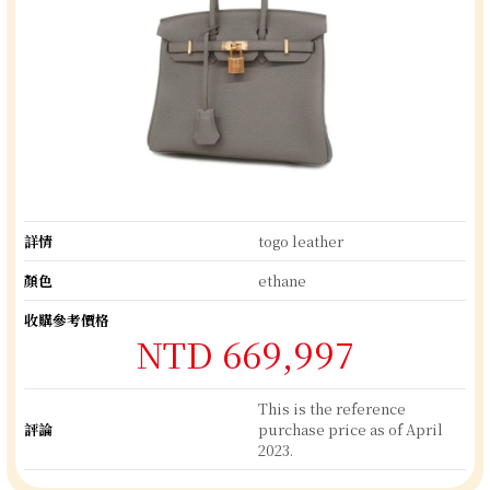
詳情
togo leather
顏色
ethane
收購參考價格
NTD 669,997
This is the reference
評論
purchase price as of April
2023.