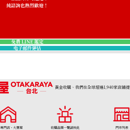
純諮詢也熱烈歡迎！
Platinum (Pt900
收購參考價格
ASK
免費 LINE 鑑定
电子邮件评估
黃金收購、我們在全球超過1,940家店鋪
購專門店・大寶屋
收購品類一覽請按此
門市列表