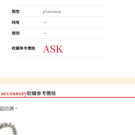
類型
platinum
純度
ー
類別
ー
ASK
收購參考價格
accessory
收購參考價格
話洽詢。