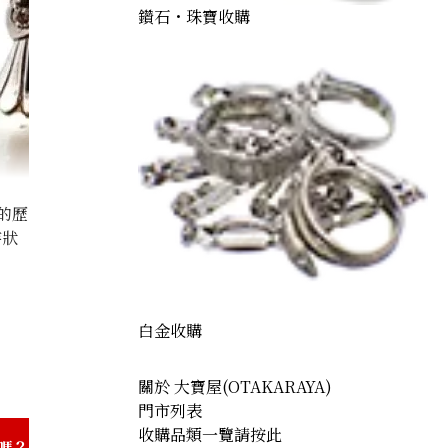
鑽石・珠寶收購
的歷
存狀
) pearl earrings
白金收購
關於 大寶屋(OTAKARAYA)
門市列表
收購品類一覽請按此
嗎？