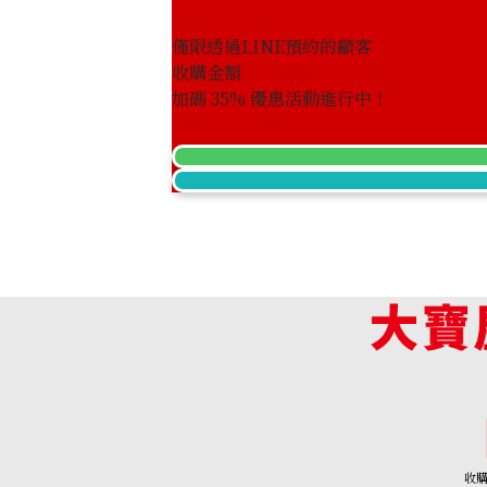
僅限透過LINE預約的顧客
收購金額
Platinum (Pt900) earrings
加碼
35
% 優惠活動進行中！
收購參考價格
ASK
收