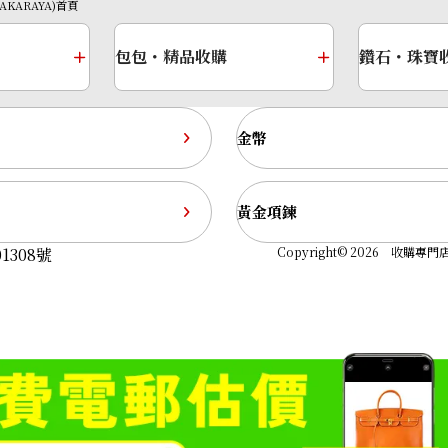
TAKARAYA)首頁
包包・精品收購
鑽石・珠寶
金幣
黃金項鍊
1308號
Copyright© 2026 收購專門店—
Platinum (Pt850
收購參考價格
ASK