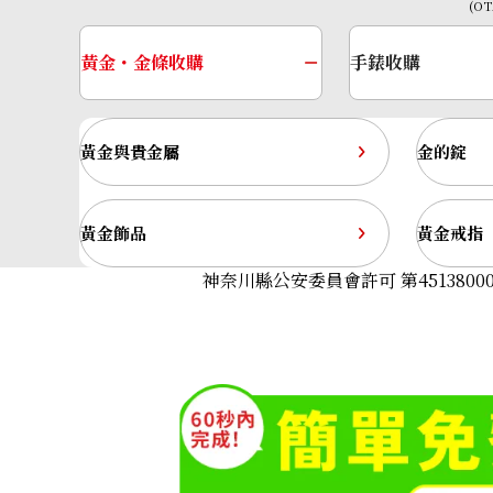
(O
黃金・金條收購
手錶收購
黃金與貴金屬
金的錠
黃金飾品
黃金戒指
神奈川縣公安委員會許可 第45138000
Platinum (Pt900) earrings
收購參考價格
ASK