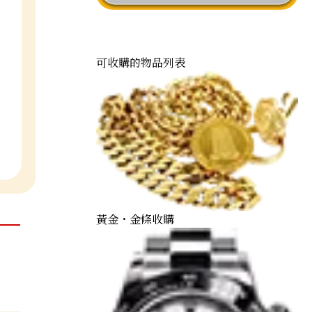
可收購的物品列表
黃金・金條收購