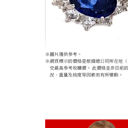
※圖片僅供參考。
※網頁標示的價格是根據總公司所在地（日
史最高參考收購價。 此價格並非目前
況、重量及純度等因素而有所變動。
Platinum (Pt900) earrings
收購參考價格
ASK