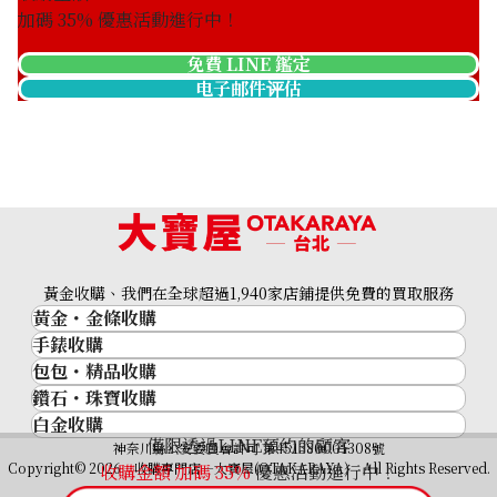
加碼
35
% 優惠活動進行中！
免費 LINE 鑑定
电子邮件评估
Platinum (Pt900) earrings
收購參考價格
ASK
黃金收購、我們在全球超過1,940家店鋪提供免費的買取服務
黃金・金條收購
手錶收購
黃金與貴金屬
包包・精品收購
名牌手錶
金的錠
鑽石・珠寶收購
品牌精品
Rolex
金幣
白金收購
鑽石･珠寶
Cartier
Patek Philippe
黃金過去10年
僅限透過LINE預約的顧客
鉑金/白金
神奈川縣公安委員會許可 第451380001308號
鑽石
LOUIS VUITTON
Audemars Piguet
黃金飾品
Copyright© 2026 收購專門店—大寶屋(OTAKARAYA) All Rights Reserved.
收購金額 加碼
35
%
優惠活動進行中！
祖母綠（翠玉）
Hermès
Vacheron Constantin
黃金戒指