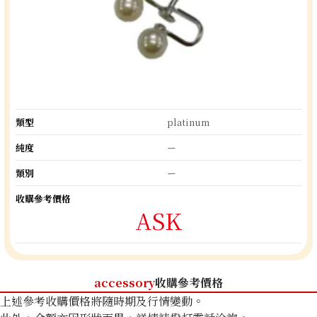
類型
platinum
純度
ー
類別
ー
收購參考價格
ASK
accessory
收購參考價格
上述參考收購價格將隨時期及行情變動。