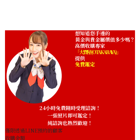
ASK
想知道您手邊的
黃金與貴金屬價值多少嗎？
高價收購專家
「大寶屋 (OTAKARAYA)」
提供
免費鑑定
24小時免費隨時受理諮詢！
一張照片即可鑑定！
純諮詢也熱烈歡迎！
僅限透過LINE預約的顧客
收購金額