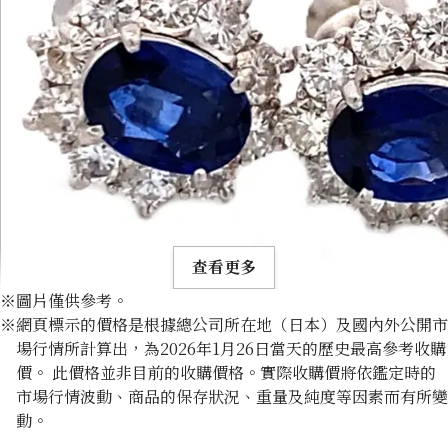
查看更多
※圖片僅供參考。
※網頁標示的價格是根據總公司所在地（日本）及國內外公開市
場行情所計算出，為2026年1月26日當天的歷史最高參考收購
價。 此價格並非目前的收購價格。實際收購價將依鑑定時的
市場行情波動、商品的保存狀況、重量及純度等因素而有所變
Platinum (Pt900) earrings
動。
收購參考價格