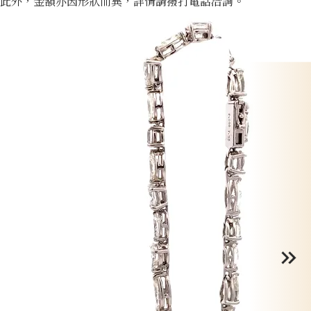
此外，金額亦因形狀而異，詳情請撥打電話洽詢。