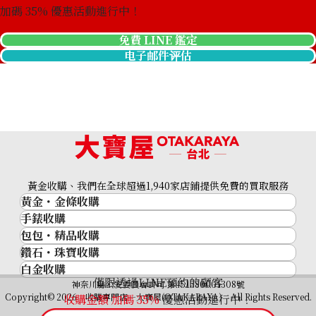
加碼
35
% 優惠活動進行中！
免費 LINE 鑑定
电子邮件评估
Platinum (Pt900) Sapphire Cufflinks
收購參考價格
黃金收購、我們在全球超過1,940家店鋪提供免費的買取服務
ASK
黃金・金條收購
手錶收購
黃金與貴金屬
包包・精品收購
名牌手錶
金的錠
鑽石・珠寶收購
品牌精品
Rolex
金幣
白金收購
鑽石･珠寶
Cartier
Patek Philippe
黃金過去10年
僅限透過LINE預約的顧客
鉑金/白金
神奈川縣公安委員會許可 第451380001308號
鑽石
LOUIS VUITTON
Audemars Piguet
黃金飾品
Copyright© 2026 收購專門店—大寶屋(OTAKARAYA) All Rights Reserved.
收購金額 加碼
35
%
優惠活動進行中！
祖母綠（翠玉）
Hermès
Vacheron Constantin
黃金戒指