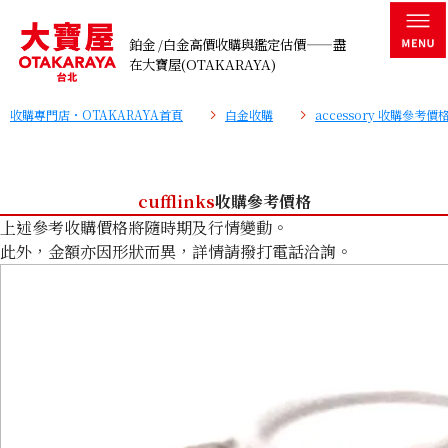
鉑金 /白金高價收購與鑑定估價——盡
在大寶屋(OTAKARAYA)
收購專門店・OTAKARAYA首頁
白金收購
accessory 收購參考價
cufflinks
收購參考價格
上述參考收購價格將隨時期及行情變動。
此外，金額亦因形狀而異，詳情請撥打電話洽詢。