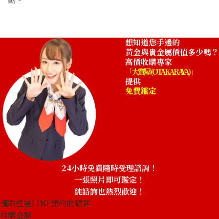
收購參考價格
ASK
想知道您手邊的
黃金與貴金屬價值多少嗎？
高價收購專家
「大寶屋 (OTAKARAYA)」
提供
免費鑑定
24小時免費隨時受理諮詢！
一張照片即可鑑定！
純諮詢也熱烈歡迎！
僅限透過LINE預約的顧客
收購金額