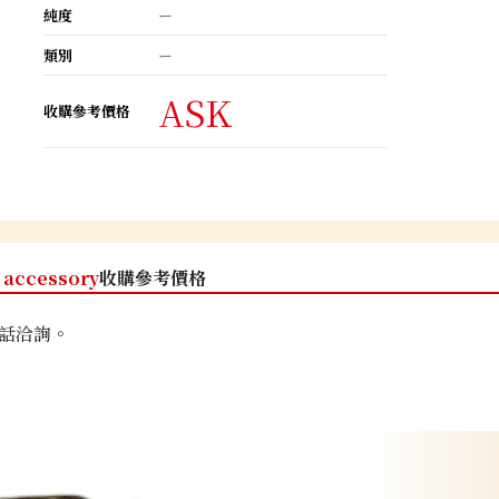
純度
ー
類別
ー
ASK
收購參考價格
accessory
收購參考價格
話洽詢。