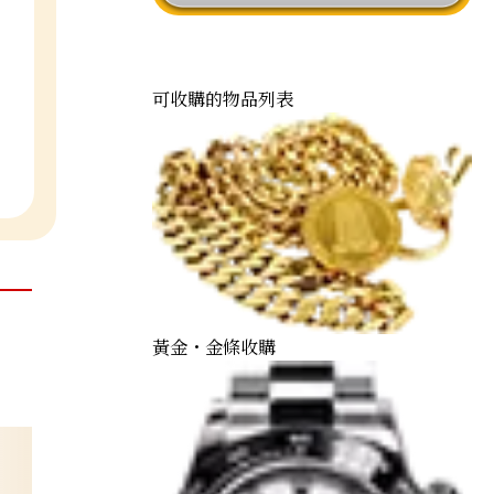
可收購的物品列表
黃金・金條收購