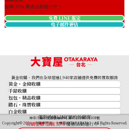
加碼
35
% 優惠活動進行中！
免費 LINE 鑑定
电子邮件评估
Sphene diamond necklace 4.8ct
收購參考價格
黃金收購、我們在全球超過1,940家店鋪提供免費的買取服務
NTD 19,999
黃金・金條收購
手錶收購
黃金與貴金屬
包包・精品收購
名牌手錶
金的錠
鑽石・珠寶收購
品牌精品
Rolex
金幣
白金收購
鑽石･珠寶
Cartier
Patek Philippe
黃金過去10年
僅限透過LINE預約的顧客
鉑金/白金
神奈川縣公安委員會許可 第451380001308號
鑽石
LOUIS VUITTON
Audemars Piguet
黃金飾品
Copyright© 2026 收購專門店—大寶屋(OTAKARAYA) All Rights Reserved.
收購金額 加碼
35
%
優惠活動進行中！
祖母綠（翠玉）
Hermès
Vacheron Constantin
黃金戒指