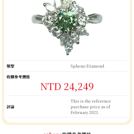
類型
Sphene/Diamond
收購參考價格
NTD 24,249
This is the reference
評論
purchase price as of
February 2023.