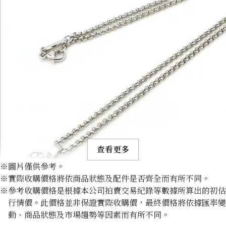
查看更多
※圖片僅供參考。
※實際收購價格將依商品狀態及配件是否齊全而有所不同。
※參考收購價格是根據本公司拍賣交易紀錄等數據所算出的初估
行情價。此價格並非保證實際收購價，最終價格將依據匯率變
動、商品狀態及市場趨勢等因素而有所不同。
Chopard Happy Diamond Pendant Top Necklace