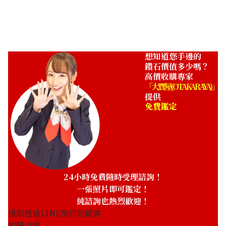
收購參考價格
NTD 36,363
想知道您手邊的
鑽石價值多少嗎？
高價收購專家
「大寶屋 (OTAKARAYA)」
提供
免費鑑定
24小時免費隨時受理諮詢！
一張照片即可鑑定！
純諮詢也熱烈歡迎！
僅限透過LINE預約的顧客
收購金額