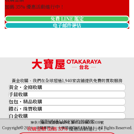
加碼
35
% 優惠活動進行中！
免費 LINE 鑑定
电子邮件评估
Sphene diamond necklace 4.8ct
收購參考價格
黃金收購、我們在全球超過1,940家店鋪提供免費的買取服務
NTD 19,999
黃金・金條收購
手錶收購
黃金與貴金屬
包包・精品收購
名牌手錶
金的錠
鑽石・珠寶收購
品牌精品
Rolex
金幣
白金收購
鑽石･珠寶
Cartier
Patek Philippe
黃金過去10年
僅限透過LINE預約的顧客
鉑金/白金
神奈川縣公安委員會許可 第451380001308號
鑽石
LOUIS VUITTON
Audemars Piguet
黃金飾品
Copyright© 2026 收購專門店—大寶屋(OTAKARAYA) All Rights Reserved.
收購金額 加碼
35
%
優惠活動進行中！
祖母綠（翠玉）
Hermès
Vacheron Constantin
黃金戒指