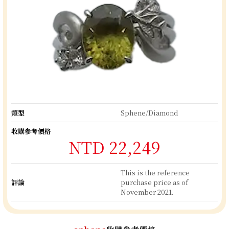
類型
Sphene/Diamond
收購參考價格
NTD 22,249
This is the reference
評論
purchase price as of
November 2021.