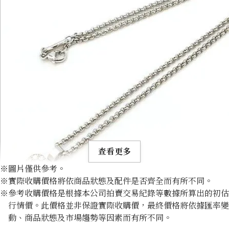
查看更多
※圖片僅供參考。
※實際收購價格將依商品狀態及配件是否齊全而有所不同。
※參考收購價格是根據本公司拍賣交易紀錄等數據所算出的初估
行情價。此價格並非保證實際收購價，最終價格將依據匯率變
動、商品狀態及市場趨勢等因素而有所不同。
Chopard Happy Diamond Pendant Top Necklace