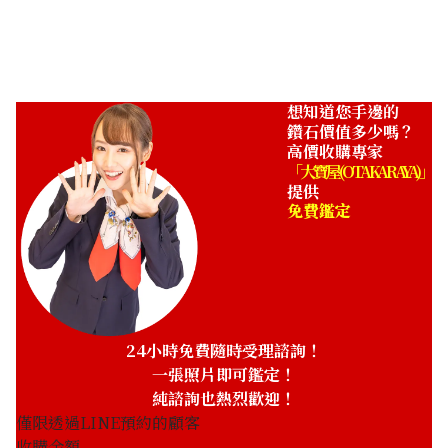
收購參考價格
NTD 36,363
想知道您手邊的
鑽石價值多少嗎？
高價收購專家
「大寶屋 (OTAKARAYA)」
提供
免費鑑定
24小時免費隨時受理諮詢！
一張照片即可鑑定！
純諮詢也熱烈歡迎！
僅限透過LINE預約的顧客
收購金額