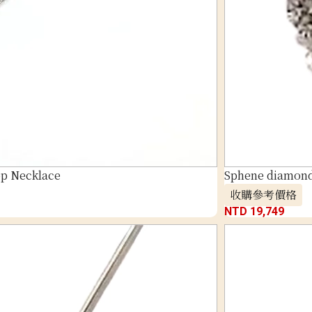
p Necklace
Sphene diamond 
收購參考價格
NTD 19,749