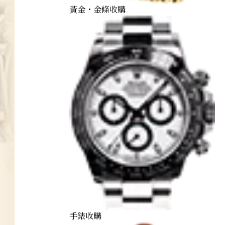
黃金・金條收購
手錶收購