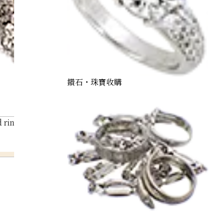
鑽石・珠寶收購
ring 3.1ct