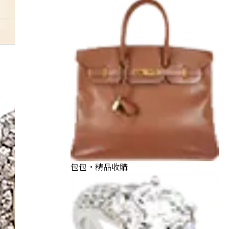
sphene-ring
包包・精品收購