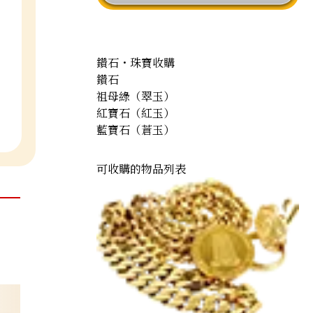
鑽石・珠寶收購
鑽石
祖母綠（翠玉）
紅寶石（紅玉）
藍寶石（蒼玉）
可收購的物品列表