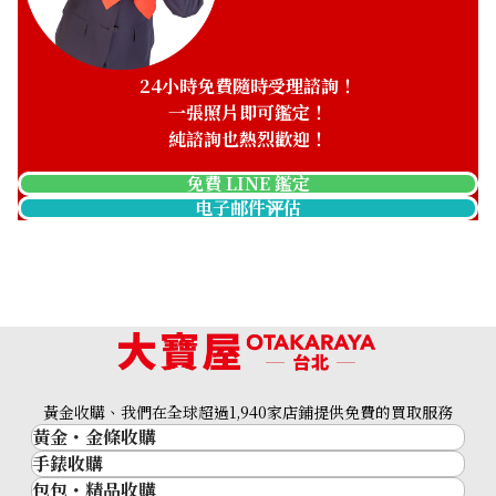
24小時免費隨時受理諮詢！
一張照片即可鑑定！
純諮詢也熱烈歡迎！
免費 LINE 鑑定
电子邮件评估
黃金收購、我們在全球超過1,940家店鋪提供免費的買取服務
黃金・金條收購
Platinum (Pt1000) Tanaka Precious Metals ingot 10g x 2 Sw
手錶收購
黃金與貴金屬
x 1 1g x 1 Total 33g
包包・精品收購
名牌手錶
金的錠
33.1g