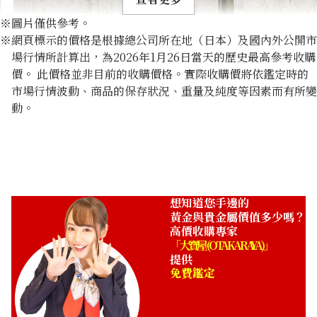
※圖片僅供參考。
※網頁標示的價格是根據總公司所在地（日本）及國內外公開市
場行情所計算出，為2026年1月26日當天的歷史最高參考收購
價。 此價格並非目前的收購價格。實際收購價將依鑑定時的
市場行情波動、商品的保存狀況、重量及純度等因素而有所變
Platinum (Pt1000) Ishifuku Metal Industry Ingot 200g
動。
200g
收購參考價格
NTD 560,000
想知道您手邊的
黃金與貴金屬價值多少嗎？
高價收購專家
「大寶屋 (OTAKARAYA)」
提供
免費鑑定