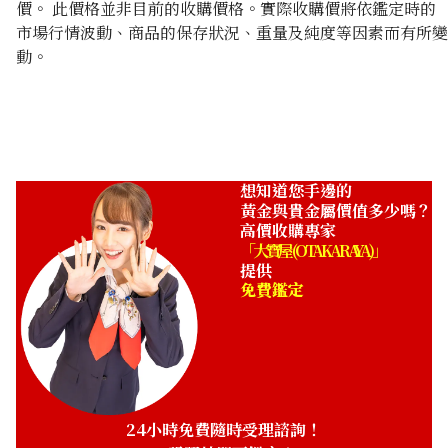
價。 此價格並非目前的收購價格。實際收購價將依鑑定時的
市場行情波動、商品的保存狀況、重量及純度等因素而有所變
Platinum (Pt1000) Ishifuku Metal Industry Ingot 200g
動。
200g
收購參考價格
NTD 560,000
想知道您手邊的
黃金與貴金屬價值多少嗎？
高價收購專家
「大寶屋 (OTAKARAYA)」
提供
免費鑑定
24小時免費隨時受理諮詢！