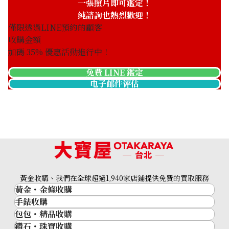
一張照片即可鑑定！
純諮詢也熱烈歡迎！
僅限透過LINE預約的顧客
收購金額
加碼
35
% 優惠活動進行中！
免費 LINE 鑑定
电子邮件评估
Platinum (Pt1000) Tanaka Precious Metals ingot 10g x 2 Sw
x 1 1g x 1 Total 33g
黃金收購、我們在全球超過1,940家店鋪提供免費的買取服務
33.1g
黃金・金條收購
收購參考價格
手錶收購
黃金與貴金屬
NTD 92,680
包包・精品收購
名牌手錶
金的錠
鑽石・珠寶收購
品牌精品
Rolex
金幣