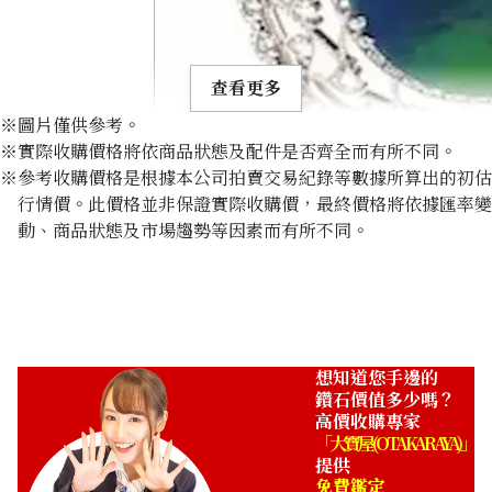
查看更多
※圖片僅供參考。
※實際收購價格將依商品狀態及配件是否齊全而有所不同。
※參考收購價格是根據本公司拍賣交易紀錄等數據所算出的初估
行情價。此價格並非保證實際收購價，最終價格將依據匯率變
動、商品狀態及市場趨勢等因素而有所不同。
Black opal brooch 20.19 ct
收購參考價格
NTD 164,999
想知道您手邊的
鑽石價值多少嗎？
高價收購專家
「大寶屋 (OTAKARAYA)」
提供
免費鑑定