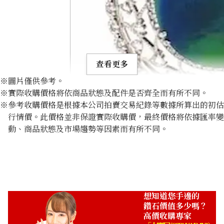
查看更多
※圖片僅供參考。
※實際收購價格將依商品狀態及配件是否齊全而有所不同。
※參考收購價格是根據本公司拍賣交易紀錄等數據所算出的初估
行情價。此價格並非保證實際收購價，最終價格將依據匯率變
動、商品狀態及市場趨勢等因素而有所不同。
Black opal brooch 20.19 ct
收購參考價格
NTD 164,999
想知道您手邊的
鑽石價值多少嗎？
高價收購專家