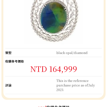
類型
black opal/diamond
收購參考價格
NTD 164,999
This is the reference
評論
purchase price as of July
2023.