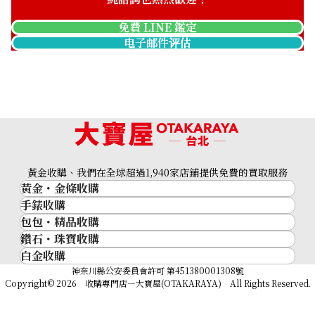
免費 LINE 鑑定
电子邮件评估
黃金收購、我們在全球超過1,940家店鋪提供免費的買取服務
黃金・金條收購
K18 brown diamond ring 1.00ct
手錶收購
黃金與貴金屬
收購參考價格
包包・精品收購
名牌手錶
金的錠
NTD 34,772
鑽石・珠寶收購
品牌精品
Rolex
金幣
白金收購
鑽石･珠寶
Cartier
Patek Philippe
黃金過去10年
鉑金/白金
神奈川縣公安委員會許可 第451380001308號
鑽石
LOUIS VUITTON
Audemars Piguet
黃金飾品
Copyright© 2026 收購專門店—大寶屋(OTAKARAYA) All Rights Reserved.
祖母綠（翠玉）
Hermès
Vacheron Constantin
黃金戒指
紅寶石（紅玉）
CELINE
A. Lange & Söhne
黃金項鍊