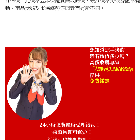
行情價。此價格並非保證實際收購價，最終價格將依據匯率變
動、商品狀態及市場趨勢等因素而有所不同。
K18 brown diamond necklace
收購參考價格
NTD 39,090
想知道您手邊的
鑽石價值多少嗎？
高價收購專家
「大寶屋 (OTAKARAYA)」
提供
免費鑑定
24小時免費隨時受理諮詢！
一張照片即可鑑定！
純諮詢也熱烈歡迎！