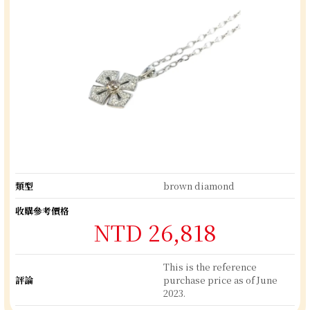
類型
brown diamond
收購參考價格
NTD 26,818
This is the reference
評論
purchase price as of June
2023.