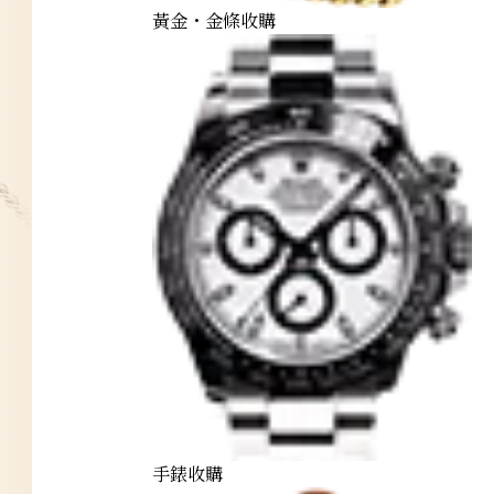
黃金・金條收購
手錶收購