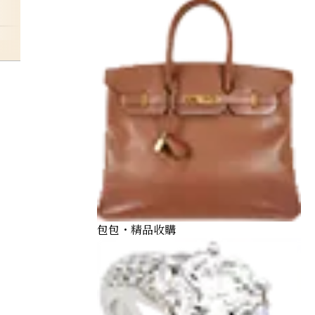
daiya-1carat
包包・精品收購