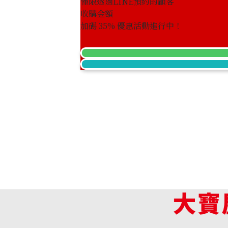
僅限透過LINE預約的顧客
收購金額
K18 brown diamond ring 1.00ct
加碼
35
% 優惠活動進行中！
收購參考價格
NTD 34,772