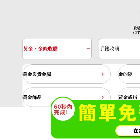
收
(O
黃金・金條收購
手錶收購
黃金與貴金屬
金的錠
K18 brown diamond necklace 1.00ct
收購參考價格
黃金飾品
黃金戒指
NTD 32,499
神奈川縣公安委員會許可 第45138000