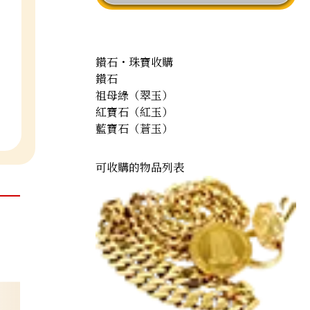
鑽石・珠寶收購
鑽石
祖母綠（翠玉）
紅寶石（紅玉）
藍寶石（蒼玉）
可收購的物品列表