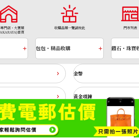
購專門店・大寶屋
收購品類一覽請按此
門市列表
TAKARAYA)首頁
包包・精品收購
鑽石・珠寶
金幣
K18 brown diamo
收購參考價格
黃金項鍊
NTD 27,272
1308號
Copyright© 2026 收購專門店—