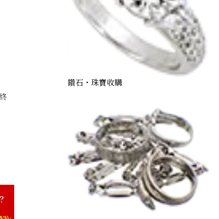
鑽石・珠寶收購
終
ond necklace 1.00ct
？
YA)」