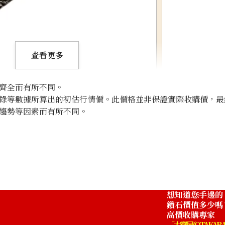
查看更多
齊全而有所不同。
錄等數據所算出的初估行情價。此價格並非保證實際收購價，最
趨勢等因素而有所不同。
K18 brown diam
收購參考價格
NTD 38,636
想知道您手邊的
鑽石價值多少嗎
高價收購專家
「大寶屋 (OTAKARA