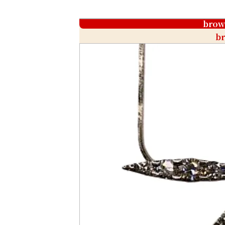
brow
b