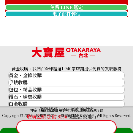
免費 LINE 鑑定
电子邮件评估
黃金收購、我們在全球超過1,940家店鋪提供免費的買取服務
黃金・金條收購
手錶收購
黃金與貴金屬
包包・精品收購
名牌手錶
金的錠
鑽石・珠寶收購
品牌精品
Rolex
金幣
白金收購
鑽石･珠寶
Cartier
Patek Philippe
黃金過去10年
僅限透過LINE預約的顧客
鉑金/白金
神奈川縣公安委員會許可 第451380001308號
鑽石
LOUIS VUITTON
Audemars Piguet
黃金飾品
Copyright© 2026 收購專門店—大寶屋(OTAKARAYA) All Rights Reserved.
收購金額 加碼
35
%
優惠活動進行中！
祖母綠（翠玉）
Hermès
Vacheron Constantin
黃金戒指
紅寶石（紅玉）
CELINE
A. Lange & Söhne
黃金項鍊