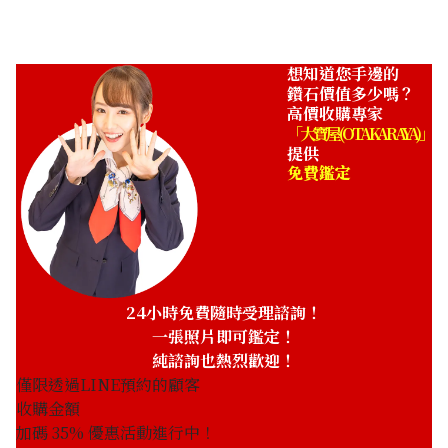
想知道您手邊的
鑽石價值多少嗎？
高價收購專家
「大寶屋 (OTAKARAYA)」
提供
免費鑑定
24小時免費隨時受理諮詢！
一張照片即可鑑定！
純諮詢也熱烈歡迎！
僅限透過LINE預約的顧客
收購金額
加碼
35
% 優惠活動進行中！