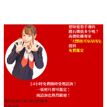
收購參考價格
NTD 16,999
想知道您手邊的
鑽石價值多少嗎？
高價收購專家
「大寶屋 (OTAKARAYA)」
提供
免費鑑定
24小時免費隨時受理諮詢！
一張照片即可鑑定！
純諮詢也熱烈歡迎！
僅限透過LINE預約的顧客
收購金額