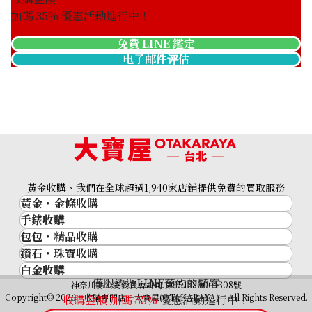
加碼
35
% 優惠活動進行中！
免費 LINE 鑑定
电子邮件评估
Citrine diamond ring 11.5ct
收購參考價格
黃金收購、我們在全球超過1,940家店鋪提供免費的買取服務
NTD 17,999
黃金・金條收購
手錶收購
黃金與貴金屬
包包・精品收購
名牌手錶
金的錠
鑽石・珠寶收購
品牌精品
Rolex
金幣
白金收購
鑽石･珠寶
Cartier
Patek Philippe
黃金過去10年
僅限透過LINE預約的顧客
鉑金/白金
神奈川縣公安委員會許可 第451380001308號
鑽石
LOUIS VUITTON
Audemars Piguet
黃金飾品
Copyright© 2026 收購專門店—大寶屋(OTAKARAYA) All Rights Reserved.
收購金額 加碼
35
%
優惠活動進行中！
祖母綠（翠玉）
Hermès
Vacheron Constantin
黃金戒指