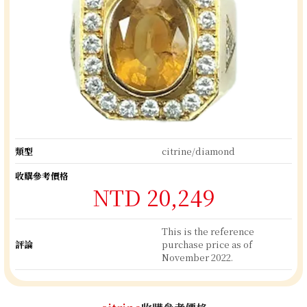
類型
citrine/diamond
收購參考價格
NTD 20,249
This is the reference
評論
purchase price as of
November 2022.