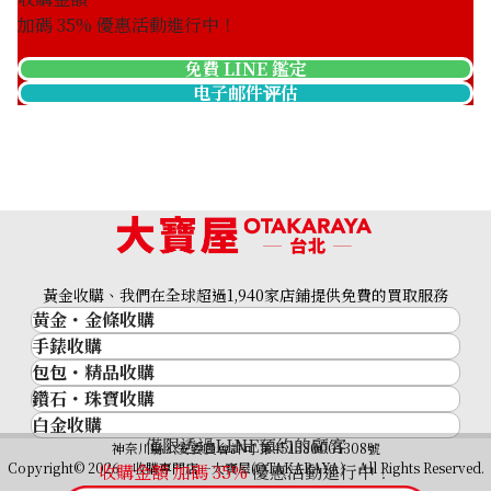
加碼
35
% 優惠活動進行中！
免費 LINE 鑑定
电子邮件评估
Louis Vuitton Damier Graphite 3D Trio Messenger Shoul
黃金收購、我們在全球超過1,940家店鋪提供免費的買取服務
收購參考價格
黃金・金條收購
NTD 65,454
手錶收購
黃金與貴金屬
包包・精品收購
名牌手錶
金的錠
鑽石・珠寶收購
品牌精品
Rolex
金幣
白金收購
鑽石･珠寶
Cartier
Patek Philippe
黃金過去10年
僅限透過LINE預約的顧客
鉑金/白金
神奈川縣公安委員會許可 第451380001308號
鑽石
LOUIS VUITTON
Audemars Piguet
黃金飾品
Copyright© 2026 收購專門店—大寶屋(OTAKARAYA) All Rights Reserved.
收購金額 加碼
35
%
優惠活動進行中！
祖母綠（翠玉）
Hermès
Vacheron Constantin
黃金戒指