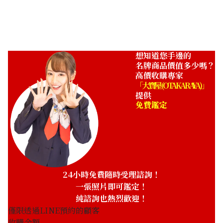
收購參考價格
NTD 89,749
想知道您手邊的
名牌商品價值多少嗎？
高價收購專家
「大寶屋 (OTAKARAYA)」
提供
免費鑑定
24小時免費隨時受理諮詢！
一張照片即可鑑定！
純諮詢也熱烈歡迎！
僅限透過LINE預約的顧客
收購金額