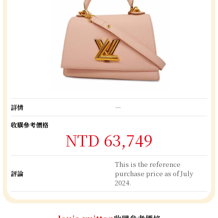
詳情
―
收購參考價格
NTD 63,749
This is the reference
評論
purchase price as of July
2024.