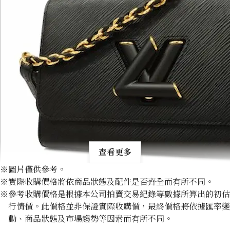
查看更多
※圖片僅供參考。
※實際收購價格將依商品狀態及配件是否齊全而有所不同。
※參考收購價格是根據本公司拍賣交易紀錄等數據所算出的初估
行情價。此價格並非保證實際收購價，最終價格將依據匯率變
動、商品狀態及市場趨勢等因素而有所不同。
Louis Vuitton Epi Twist MM Shoulder Bag M57517