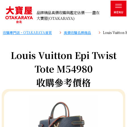
品牌精品高價收購與鑑定估價——盡在
大寶屋(OTAKARAYA)
收購專門店・OTAKARAYA首頁
高價收購名牌商品
Louis Vuitto
Louis Vuitton Epi Twist
Tote M54980
收購參考價格