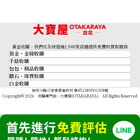
黃金收購、我們在全球超過1,940家店鋪提供免費的買取服務
黃金・金條收購
Louis Vuitton Damier Graphite 3D Trio Messenger Shoul
手錶收購
黃金與貴金屬
包包・精品收購
名牌手錶
金的錠
收購參考價格
鑽石・珠寶收購
品牌精品
Rolex
金幣
NTD 65,454
白金收購
鑽石･珠寶
Cartier
Patek Philippe
黃金過去10年
鉑金/白金
神奈川縣公安委員會許可 第451380001308號
鑽石
LOUIS VUITTON
Audemars Piguet
黃金飾品
Copyright© 2026 收購專門店—大寶屋(OTAKARAYA) All Rights Reserved.
祖母綠（翠玉）
Hermès
Vacheron Constantin
黃金戒指
紅寶石（紅玉）
CELINE
A. Lange & Söhne
黃金項鍊
藍寶石（蒼玉）
CHANEL
Breguet
Fendi
Dior