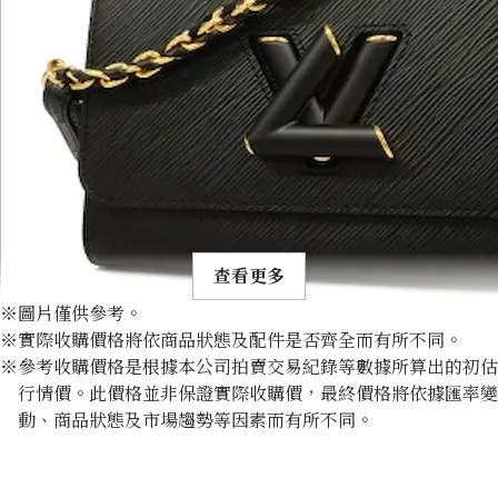
查看更多
※圖片僅供參考。
※實際收購價格將依商品狀態及配件是否齊全而有所不同。
※參考收購價格是根據本公司拍賣交易紀錄等數據所算出的初估
行情價。此價格並非保證實際收購價，最終價格將依據匯率變
動、商品狀態及市場趨勢等因素而有所不同。
Louis Vuitton Epi Twist MM Shoulder Bag M57517
收購參考價格
NTD 89,749