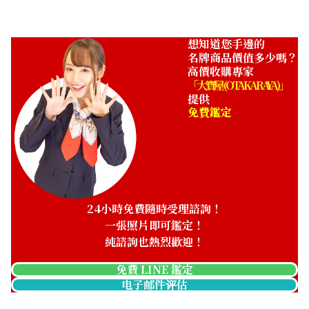
想知道您手邊的
名牌商品價值多少嗎？
高價收購專家
「大寶屋 (OTAKARAYA)」
提供
免費鑑定
24小時免費隨時受理諮詢！
一張照片即可鑑定！
純諮詢也熱烈歡迎！
免費 LINE 鑑定
电子邮件评估