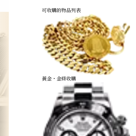
可收購的物品列表
黃金・金條收購