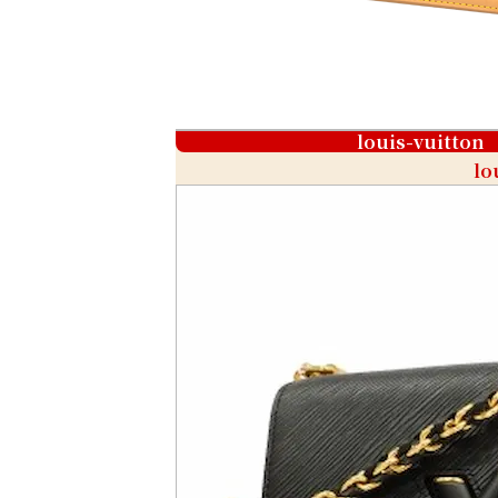
louis-vuitton
lo