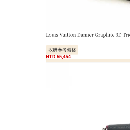
Louis Vuitton Damier Graphite 3D T
收購參考價格
NTD 65,454