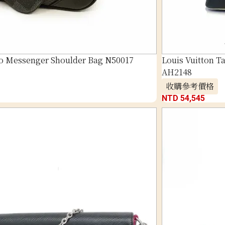
rio Messenger Shoulder Bag N50017
Louis Vuitton 
AH2148
收購參考價格
NTD 54,545