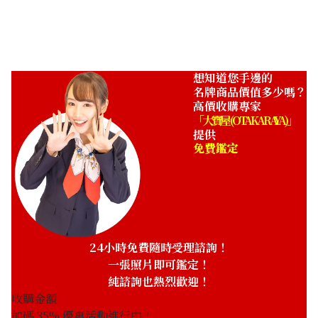
想知道您手邊的
名牌商品價值多少嗎？
高價收購專家
「大寶屋 (OTAKARAYA)」
提供
免費鑑定
24小時免費隨時受理諮詢！
一張照片即可鑑定！
純諮詢也熱烈歡迎！
收購金額
加碼
35
% 優惠活動進行中！