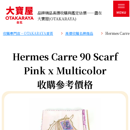
品牌精品高價收購與鑑定估價——盡在
大寶屋(OTAKARAYA)
收購專門店・OTAKARAYA首頁
高價收購名牌商品
Hermes Carre
Hermes Carre 90 Scarf
Pink x Multicolor
收購參考價格