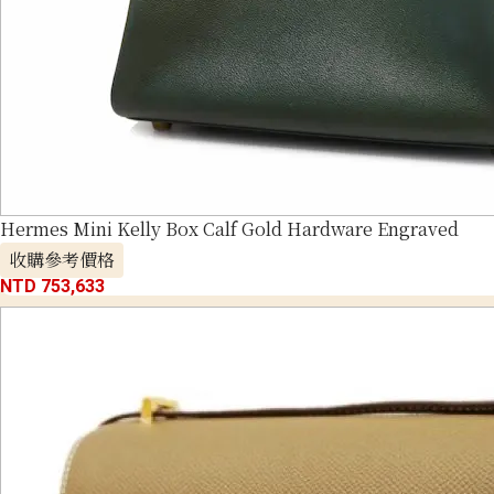
Hermes Mini Kelly Box Calf Gold Hardware Engraved
收購參考價格
NTD 753,633