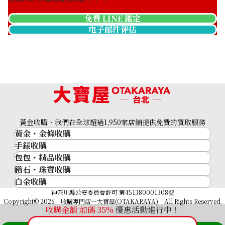
免費 LINE 鑑定
电子邮件评估
黃金收購、我們在全球超過1,950家店鋪提供免費的買取服務
黃金・金條收購
手錶收購
黃金與貴金屬
包包・精品收購
名牌手錶
金的錠
鑽石・珠寶收購
品牌精品
Rolex
金幣
白金收購
鑽石･珠寶
Cartier
Patek Philippe
黃金過去10年
鉑金/白金
神奈川縣公安委員會許可 第451380001308號
鑽石
LOUIS VUITTON
Audemars Piguet
黃金飾品
Copyright© 2026 收購專門店—大寶屋(OTAKARAYA) All Rights Reserved.
祖母綠（翠玉）
Hermès
收購金額 加碼
35
%
優惠活動進行中！
Vacheron Constantin
黃金戒指
紅寶石（紅玉）
CELINE
A. Lange & Söhne
黃金項鍊