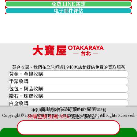
免費 LINE 鑑定
电子邮件评估
黃金收購、我們在全球超過1,940家店鋪提供免費的買取服務
黃金・金條收購
手錶收購
黃金與貴金屬
包包・精品收購
名牌手錶
金的錠
鑽石・珠寶收購
品牌精品
Rolex
金幣
白金收購
鑽石･珠寶
Cartier
Patek Philippe
黃金過去10年
僅限透過LINE預約的顧客
鉑金/白金
神奈川縣公安委員會許可 第451380001308號
鑽石
LOUIS VUITTON
Audemars Piguet
黃金飾品
Copyright© 2026 收購專門店—大寶屋(OTAKARAYA) All Rights Reserved.
收購金額 加碼
35
%
優惠活動進行中！
祖母綠（翠玉）
Hermès
Vacheron Constantin
黃金戒指
紅寶石（紅玉）
CELINE
A. Lange & Söhne
黃金項鍊
藍寶石（蒼玉）
CHANEL
Breguet