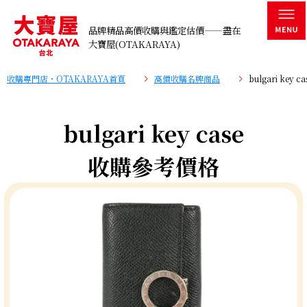
品牌精品高價收購與鑑定估價——盡在
大寶屋(OTAKARAYA)
收購專門店・OTAKARAYA首頁
高價收購名牌商品
bulgari key
bulgari key case
收購參考價格