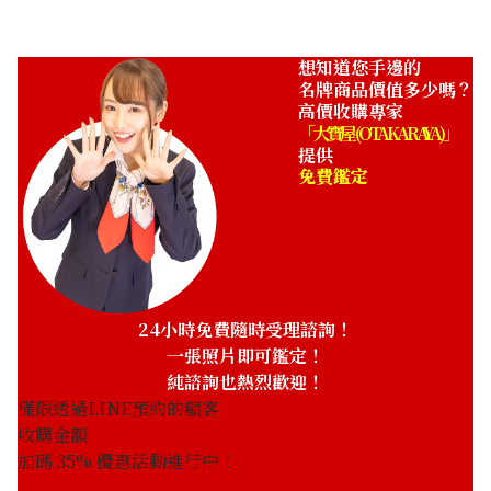
想知道您手邊的
名牌商品價值多少嗎？
高價收購專家
「大寶屋 (OTAKARAYA)」
提供
免費鑑定
24小時免費隨時受理諮詢！
一張照片即可鑑定！
純諮詢也熱烈歡迎！
僅限透過LINE預約的顧客
收購金額
加碼
35
% 優惠活動進行中！