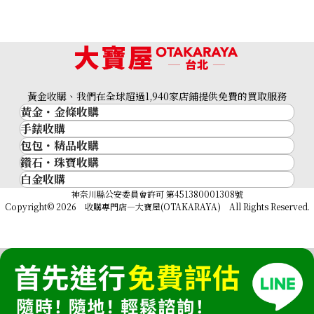
黃金收購、我們在全球超過1,940家店鋪提供免費的買取服務
黃金・金條收購
BVLGARI BVLGARI BVLGARI tri-fold wallet
手錶收購
黃金與貴金屬
收購參考價格
包包・精品收購
名牌手錶
金的錠
NTD 5,454
鑽石・珠寶收購
品牌精品
Rolex
金幣
白金收購
鑽石･珠寶
Cartier
Patek Philippe
黃金過去10年
鉑金/白金
神奈川縣公安委員會許可 第451380001308號
鑽石
LOUIS VUITTON
Audemars Piguet
黃金飾品
Copyright© 2026 收購專門店—大寶屋(OTAKARAYA) All Rights Reserved.
祖母綠（翠玉）
Hermès
Vacheron Constantin
黃金戒指
紅寶石（紅玉）
CELINE
A. Lange & Söhne
黃金項鍊
藍寶石（蒼玉）
CHANEL
Breguet
Fendi
Dior
Gucci