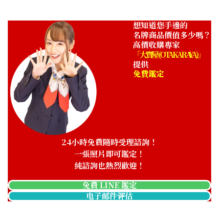
想知道您手邊的
名牌商品價值多少嗎？
高價收購專家
「大寶屋 (OTAKARAYA)」
提供
免費鑑定
24小時免費隨時受理諮詢！
一張照片即可鑑定！
純諮詢也熱烈歡迎！
免費 LINE 鑑定
电子邮件评估