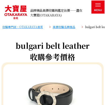
品牌精品高價收購與鑑定估價——盡在
大寶屋(OTAKARAYA)
收購專門店・OTAKARAYA首頁
高價收購名牌商品
bulgari belt
bulgari belt leather
收購參考價格