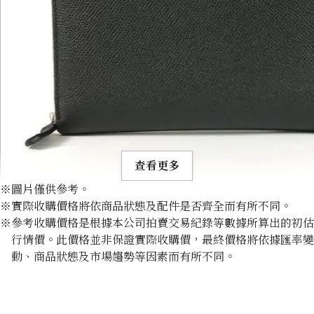
查看更多
※圖片僅供參考。
※實際收購價格將依商品狀態及配件是否齊全而有所不同。
※參考收購價格是根據本公司拍賣交易紀錄等數據所算出的初估
行情價。此價格並非保證實際收購價，最終價格將依據匯率變
動、商品狀態及市場趨勢等因素而有所不同。
BVLGARI BVLGARI BVLGARI MAN ZIP WALLET
收購參考價格
NTD 6,818