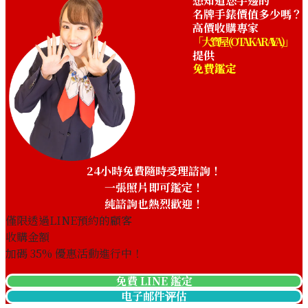
想知道您手邊的
名牌手錶價值多少嗎？
高價收購專家
「大寶屋 (OTAKARAYA)」
提供
免費鑑定
24小時免費隨時受理諮詢！
一張照片即可鑑定！
純諮詢也熱烈歡迎！
僅限透過LINE預約的顧客
收購金額
加碼
35
% 優惠活動進行中！
免費 LINE 鑑定
电子邮件评估