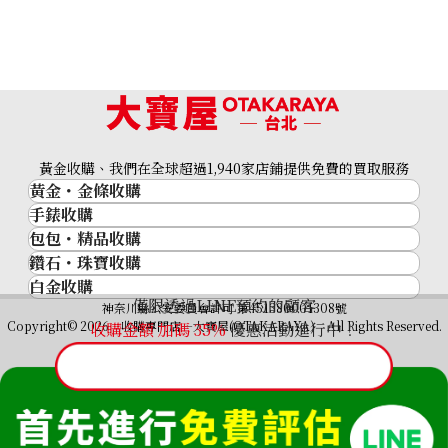
黃金收購、我們在全球超過1,940家店鋪提供免費的買取服務
黃金・金條收購
手錶收購
黃金與貴金屬
包包・精品收購
名牌手錶
金的錠
鑽石・珠寶收購
品牌精品
Rolex
金幣
白金收購
鑽石･珠寶
Cartier
Patek Philippe
黃金過去10年
僅限透過LINE預約的顧客
鉑金/白金
神奈川縣公安委員會許可 第451380001308號
鑽石
LOUIS VUITTON
Audemars Piguet
黃金飾品
Copyright© 2026 收購專門店—大寶屋(OTAKARAYA) All Rights Reserved.
收購金額 加碼
35
%
優惠活動進行中！
祖母綠（翠玉）
Hermès
Vacheron Constantin
黃金戒指
紅寶石（紅玉）
CELINE
A. Lange & Söhne
黃金項鍊
藍寶石（蒼玉）
CHANEL
Breguet
Fendi
Dior