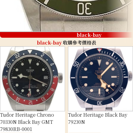
black-bay
black-bay
收購參考價格表
Tudor Heritage Chrono
Tudor Heritage Black Bay
70330N Black Bay GMT
79230N
79830RB-0001