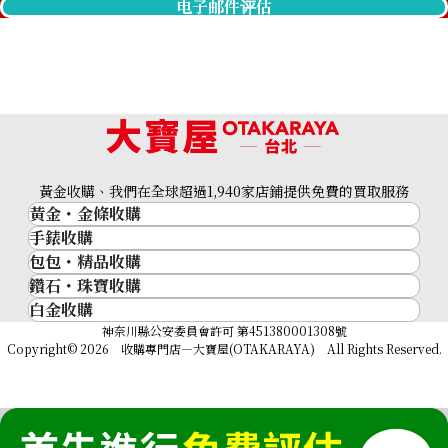
电子邮件评估
黃金收購、我們在全球超過1,940家店鋪提供免費的買取服務
黃金・金條收購
手錶收購
黃金與貴金屬
包包・精品收購
名牌手錶
金的錠
Platinum (Pt1000) Ingot Horn of Plenty 5g
鑽石・珠寶收購
品牌精品
Rolex
金幣
5g
白金收購
鑽石･珠寶
Cartier
Patek Philippe
黃金過去10年
收購參考價格
鉑金/白金
神奈川縣公安委員會許可 第451380001308號
鑽石
LOUIS VUITTON
Audemars Piguet
黃金飾品
Copyright© 2026 收購專門店—大寶屋(OTAKARAYA) All Rights Reserved.
NTD 14,000
祖母綠（翠玉）
Hermès
Vacheron Constantin
黃金戒指
紅寶石（紅玉）
CELINE
A. Lange & Söhne
黃金項鍊
藍寶石（蒼玉）
CHANEL
Breguet
Fendi