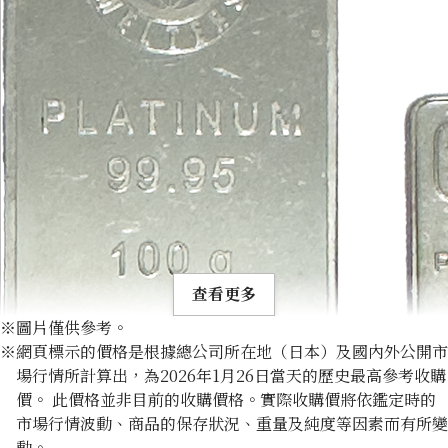
查看更多
※圖片僅供參考。
※網頁標示的價格是根據總公司所在地（日本）及國內外公開市
場行情所計算出，為2026年1月26日當天的歷史最高參考收購
價。 此價格並非目前的收購價格。實際收購價將依鑑定時的
市場行情波動、商品的保存狀況、重量及純度等因素而有所變
Platinum (Pt1000) Tanaka Precious Metals Ingot 100g Swi
動。