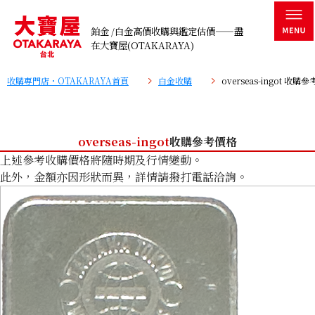
鉑金 /白金高價收購與鑑定估價——盡
在大寶屋(OTAKARAYA)
收購專門店・OTAKARAYA首頁
白金收購
overseas-ingot 收購
overseas-ingot
收購參考價格
上述參考收購價格將隨時期及行情變動。
此外，金額亦因形狀而異，詳情請撥打電話洽詢。