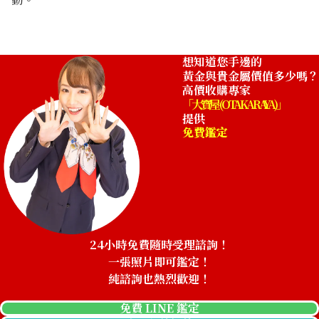
110g
收購參考價格
想知道您手邊的
NTD 308,000
黃金與貴金屬價值多少嗎？
高價收購專家
「大寶屋 (OTAKARAYA)」
提供
免費鑑定
24小時免費隨時受理諮詢！
一張照片即可鑑定！
純諮詢也熱烈歡迎！
免費 LINE 鑑定