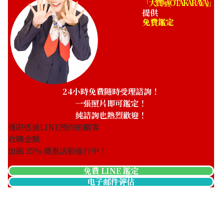
「大寶屋 (OTAKARAYA)」
提供
免費鑑定
24小時免費隨時受理諮詢！
一張照片即可鑑定！
純諮詢也熱烈歡迎！
僅限透過LINE預約的顧客
收購金額
加碼
35
% 優惠活動進行中！
免費 LINE 鑑定
电子邮件评估