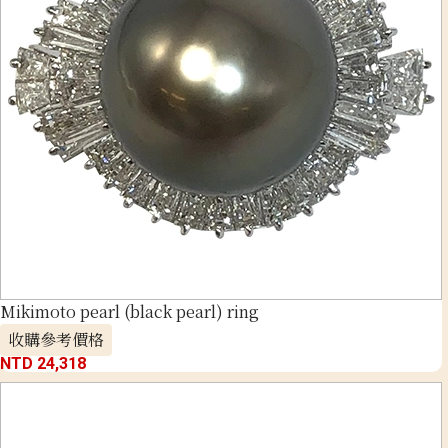
Mikimoto pearl (black pearl) ring
收購參考價格
NTD 24,318