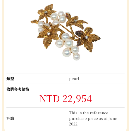
類型
pearl
收購參考價格
NTD 22,954
This is the reference
評論
purchase price as of June
2022.