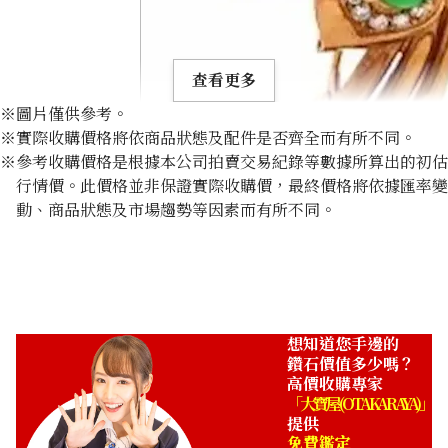
查看更多
※圖片僅供參考。
※實際收購價格將依商品狀態及配件是否齊全而有所不同。
※參考收購價格是根據本公司拍賣交易紀錄等數據所算出的初估
行情價。此價格並非保證實際收購價，最終價格將依據匯率變
動、商品狀態及市場趨勢等因素而有所不同。
Jade brooch 0.51 ct
收購參考價格
NTD 21,363
想知道您手邊的
鑽石價值多少嗎？
高價收購專家
「大寶屋 (OTAKARAYA)」
提供
免費鑑定