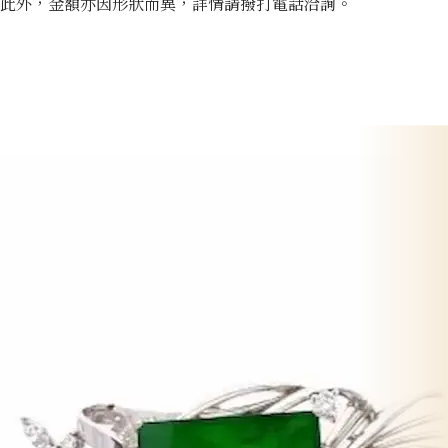
此外，金額亦因形狀而異，詳情請撥打電話洽詢。