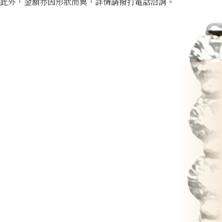
此外，金額亦因形狀而異，詳情請撥打電話洽詢。