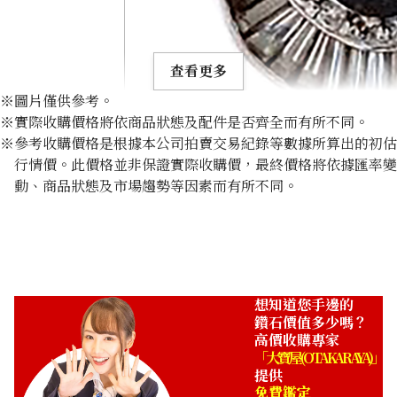
查看更多
※圖片僅供參考。
※實際收購價格將依商品狀態及配件是否齊全而有所不同。
※參考收購價格是根據本公司拍賣交易紀錄等數據所算出的初估
行情價。此價格並非保證實際收購價，最終價格將依據匯率變
動、商品狀態及市場趨勢等因素而有所不同。
Alexandrite ring 1.113ct
收購參考價格
NTD 96,999
想知道您手邊的
鑽石價值多少嗎？
高價收購專家
「大寶屋 (OTAKARAYA)」
提供
免費鑑定