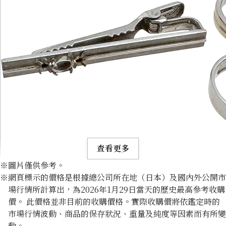
查看更多
※圖片僅供參考。
※網頁標示的價格是根據總公司所在地（日本）及國內外公開市
場行情所計算出，為2026年1月29日當天的歷史最高參考收購
價。 此價格並非目前的收購價格。實際收購價將依鑑定時的
市場行情波動、商品的保存狀況、重量及純度等因素而有所變
14K gold (K14) rings and tie pins collection
動。