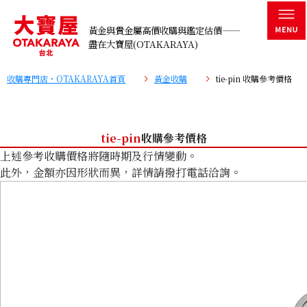
黃金與貴金屬高價收購與鑑定估價——
盡在大寶屋(OTAKARAYA)
收購專門店・OTAKARAYA首頁
黃金收購
tie-pin 收購參考價格
tie-pin
收購參考價格
上述參考收購價格將隨時期及行情變動。
此外，金額亦因形狀而異，詳情請撥打電話洽詢。