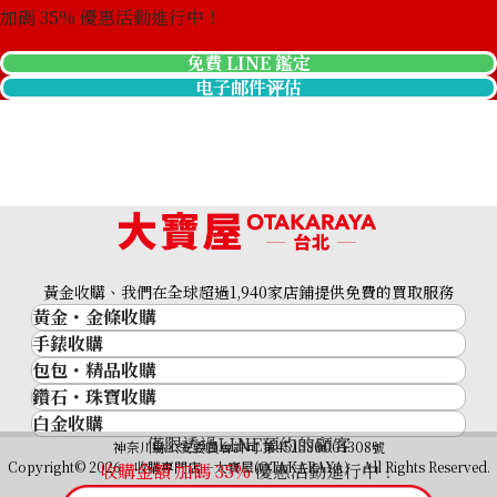
加碼
35
% 優惠活動進行中！
免費 LINE 鑑定
电子邮件评估
18K gold (K18) tie pin
黃金收購、我們在全球超過1,940家店鋪提供免費的買取服務
12g
黃金・金條收購
收購參考價格
手錶收購
黃金與貴金屬
NTD 50,040
包包・精品收購
名牌手錶
金的錠
鑽石・珠寶收購
品牌精品
Rolex
金幣
白金收購
鑽石･珠寶
Cartier
Patek Philippe
黃金過去10年
僅限透過LINE預約的顧客
鉑金/白金
神奈川縣公安委員會許可 第451380001308號
鑽石
LOUIS VUITTON
Audemars Piguet
黃金飾品
Copyright© 2026 收購專門店—大寶屋(OTAKARAYA) All Rights Reserved.
收購金額 加碼
35
%
優惠活動進行中！
祖母綠（翠玉）
Hermès
Vacheron Constantin
黃金戒指