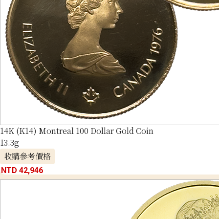
14K (K14) Montreal 100 Dollar Gold Coin
13.3g
收購參考價格
NTD 42,946