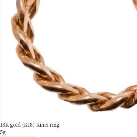
18K gold (K18) Kihei ring
5g