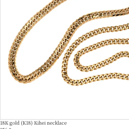
18K gold (K18) Kihei necklace