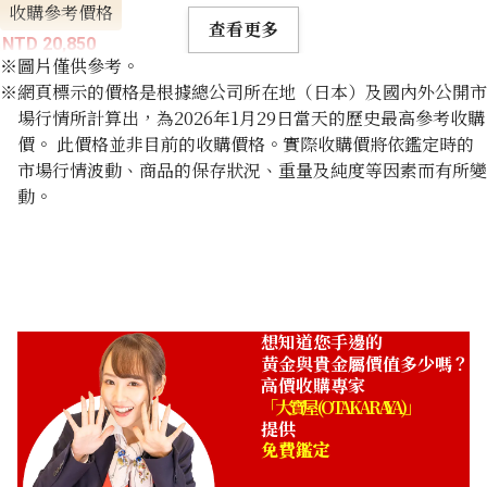
收購參考價格
查看更多
NTD 20,850
※圖片僅供參考。
※網頁標示的價格是根據總公司所在地（日本）及國內外公開市
場行情所計算出，為2026年1月29日當天的歷史最高參考收購
價。 此價格並非目前的收購價格。實際收購價將依鑑定時的
市場行情波動、商品的保存狀況、重量及純度等因素而有所變
動。
想知道您手邊的
黃金與貴金屬價值多少嗎？
高價收購專家
「大寶屋 (OTAKARAYA)」
提供
免費鑑定